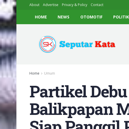
About
Advertise
Privacy & Policy
Contact
HOME
NEWS
OTOMOTIF
POLITI
Home
Umum
Partikel Debu
Balikpapan 
Siap Panggil