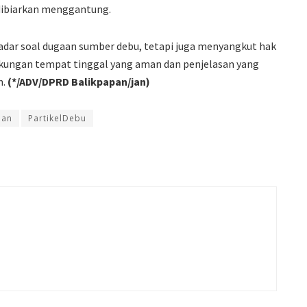
 dibiarkan menggantung.
kadar soal dugaan sumber debu, tetapi juga menyangkut hak
kungan tempat tinggal yang aman dan penjelasan yang
n.
(*/ADV/DPRD Balikpapan/jan)
pan
PartikelDebu