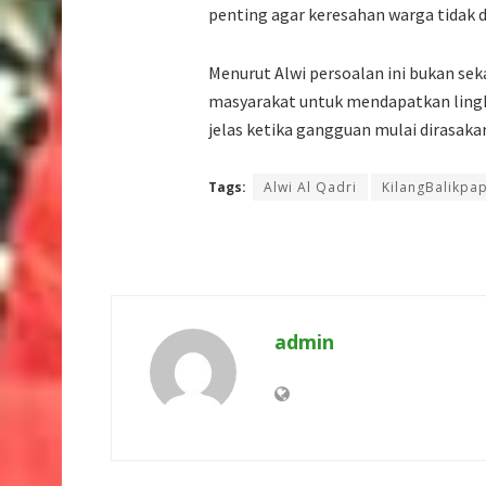
penting agar keresahan warga tidak
Menurut Alwi persoalan ini bukan se
masyarakat untuk mendapatkan ling
jelas ketika gangguan mulai dirasaka
Tags:
Alwi Al Qadri
KilangBalikpa
admin