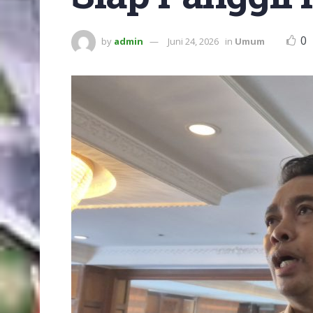
0
by
admin
Juni 24, 2026
in
Umum