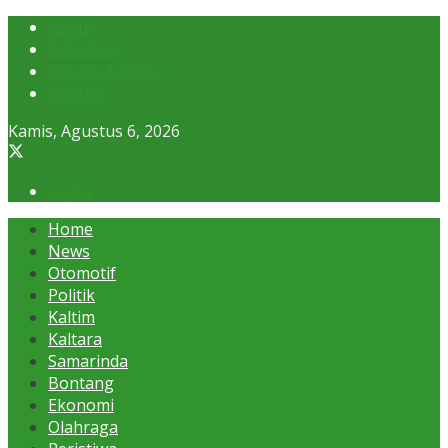
About
Advertise
Privacy & Policy
Contact
Kamis, Agustus 6, 2026
Login
Home
News
Otomotif
Politik
Kaltim
Kaltara
Samarinda
Bontang
Ekonomi
Olahraga