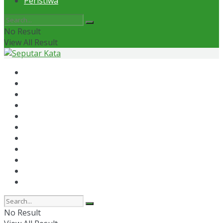
Peristiwa
No Result
View All Result
Home
News
Otomotif
Politik
Kaltim
Kaltara
Samarinda
Bontang
Ekonomi
Olahraga
Peristiwa
No Result