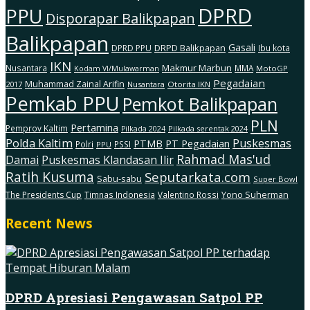
DPRD
PPU
Disporapar Balikpapan
Balikpapan
Gasali
DRPD Balikpapan
DPRD PPU
Ibu kota
IKN
Makmur Marbun
Nusantara
MMA
MotoGP
Kodam Vl/Mulawarman
Pegadaian
Muhammad Zainal Arifin
2017
Nusantara
Otorita IKN
Pemkab PPU
Pemkot Balikpapan
PLN
Pertamina
Pemprov Kaltim
Pilkada serentak 2024
Pilkada 2024
Polda Kaltim
Puskesmas
PTMB
PT Pegadaian
Polri
PSSI
PPU
Rahmad Mas'ud
Damai
Puskesmas Klandasan Ilir
Ratih Kusuma
Seputarkata.com
Sabu-sabu
Super Bowl
The Presidents Cup
Timnas Indonesia
Valentino Rossi
Yono Suherman
Recent News
DPRD Apresiasi Pengawasan Satpol PP