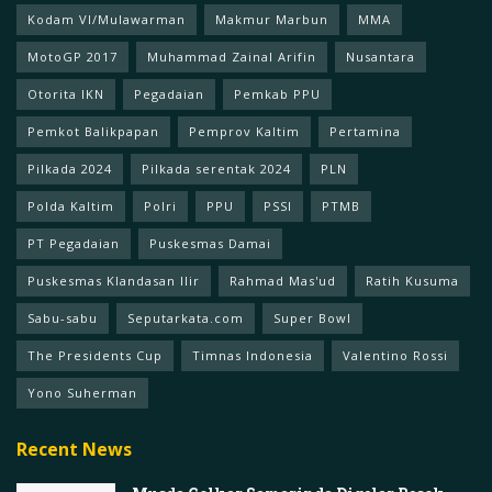
Kodam Vl/Mulawarman
Makmur Marbun
MMA
MotoGP 2017
Muhammad Zainal Arifin
Nusantara
Otorita IKN
Pegadaian
Pemkab PPU
Pemkot Balikpapan
Pemprov Kaltim
Pertamina
Pilkada 2024
Pilkada serentak 2024
PLN
Polda Kaltim
Polri
PPU
PSSI
PTMB
PT Pegadaian
Puskesmas Damai
Puskesmas Klandasan Ilir
Rahmad Mas'ud
Ratih Kusuma
Sabu-sabu
Seputarkata.com
Super Bowl
The Presidents Cup
Timnas Indonesia
Valentino Rossi
Yono Suherman
Recent News