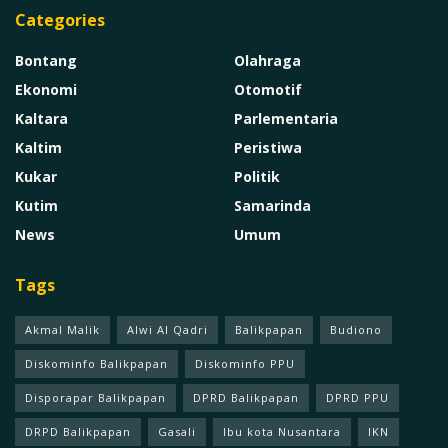
Categories
Bontang
Olahraga
Ekonomi
Otomotif
Kaltara
Parlementaria
Kaltim
Peristiwa
Kukar
Politik
Kutim
Samarinda
News
Umum
Tags
Akmal Malik
Alwi Al Qadri
Balikpapan
Budiono
Diskominfo Balikpapan
Diskominfo PPU
Disporapar Balikpapan
DPRD Balikpapan
DPRD PPU
DRPD Balikpapan
Gasali
Ibu kota Nusantara
IKN