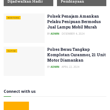
Dijadwalkan Hadir
Pembiayaan
Polsek Penajam Amankan
BONTANG
Pelaku Penipuan Bermodus
Jual Lampu Mobil Murah
BY
ADMIN
DESEMBER 4, 2024
Polres Berau Tangkap
KUTIM
Komplotan Curanmor, 21 Unit
Motor Diamankan
BY
ADMIN
APRIL 22, 2024
Connect with us