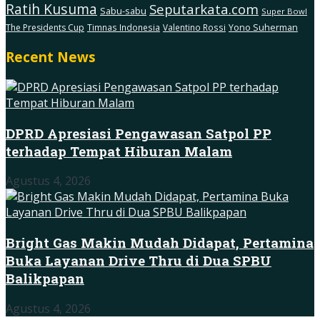
Ratih Kusuma
Seputarkata.com
Sabu-sabu
Super Bowl
The Presidents Cup
Timnas Indonesia
Valentino Rossi
Yono Suherman
Recent News
DPRD Apresiasi Pengawasan Satpol PP
terhadap Tempat Hiburan Malam
Agustus 4, 2026
Bright Gas Makin Mudah Didapat, Pertamina
Buka Layanan Drive Thru di Dua SPBU
Balikpapan
Agustus 4, 2026