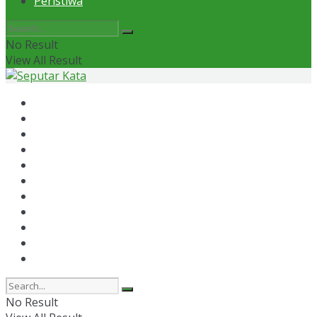
Peristiwa
No Result
View All Result
Home
News
Otomotif
Politik
Kaltim
Kaltara
Samarinda
Bontang
Ekonomi
Olahraga
Peristiwa
No Result