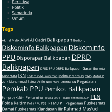
Peristiwa
Politik
Samarinda
Umum
Tags
Balikpapan
Alwi Al Qadri
Akmal Malik
Budiono
Diskominfo
Diskominfo Balikpapan
DPRD
PPU
Disporapar Balikpapan
Balikpapan
Gasali
DRPD Balikpapan
DPRD PPU
Ibu kota
IKN
Makmur Marbun
Nusantara
MMA
MotoGP
Kodam Vl/Mulawarman
Pegadaian
Muhammad Zainal Arifin
2017
Nusantara
Otorita IKN
Pemkab PPU
Pemkot Balikpapan
PLN
Pertamina
Pemprov Kaltim
Pilkada serentak 2024
Pilkada 2024
Polda Kaltim
Puskesmas
PTMB
PT Pegadaian
Polri
PSSI
PPU
Rahmad Mas'ud
Damai
Puskesmas Klandasan Ilir