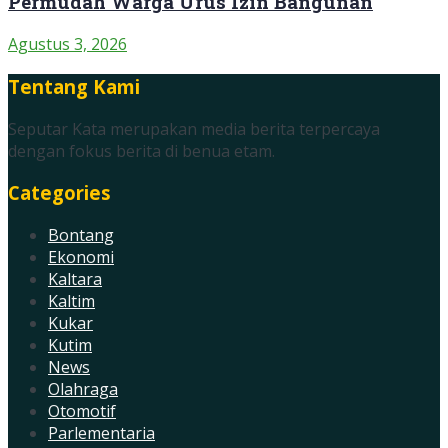
Permudah Warga Urus Izin Bangunan
Agustus 3, 2026
Tentang Kami
Seputar Kata merupakan media berita terpercaya
dengan fokus berita di benua etam.
Categories
Bontang
Ekonomi
Kaltara
Kaltim
Kukar
Kutim
News
Olahraga
Otomotif
Parlementaria