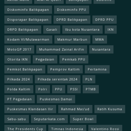
Diskominfo Balikpapan
Diskominfo PPU
Disporapar Balikpapan
DPRD Balikpapan
DPRD PPU
DRPD Balikpapan
Gasali
Ibu kota Nusantara
IKN
Kodam Vl/Mulawarman
Makmur Marbun
MMA
MotoGP 2017
Muhammad Zainal Arifin
Nusantara
Otorita IKN
Pegadaian
Pemkab PPU
Pemkot Balikpapan
Pemprov Kaltim
Pertamina
Pilkada 2024
Pilkada serentak 2024
PLN
Polda Kaltim
Polri
PPU
PSSI
PTMB
PT Pegadaian
Puskesmas Damai
Puskesmas Klandasan Ilir
Rahmad Mas'ud
Ratih Kusuma
Sabu-sabu
Seputarkata.com
Super Bowl
The Presidents Cup
Timnas Indonesia
Valentino Rossi