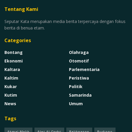
Tentang Kami
Seputar Kata merupakan media berita terpercaya dengan fokus
berita di benua etam.
Categories
Bontang
Olahraga
Ekonomi
Otomotif
Kaltara
Parlementaria
Kaltim
Peristiwa
Kukar
Politik
Kutim
Samarinda
News
Umum
Tags
Akmal Malik
Alwi Al Qadri
Balikpapan
Budiono