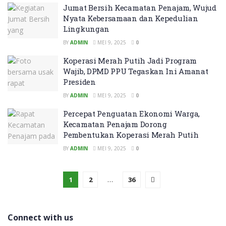
Jumat Bersih Kecamatan Penajam, Wujud
Nyata Kebersamaan dan Kepedulian
Lingkungan
BY
ADMIN
MEI 9, 2025
0
Koperasi Merah Putih Jadi Program
Wajib, DPMD PPU Tegaskan Ini Amanat
Presiden
BY
ADMIN
MEI 9, 2025
0
Percepat Penguatan Ekonomi Warga,
Kecamatan Penajam Dorong
Pembentukan Koperasi Merah Putih
BY
ADMIN
MEI 9, 2025
0
1
2
…
36
Connect with us