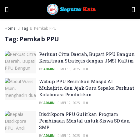
Home
Tag
Pemkab PPU
Tag:
Pemkab PPU
Perkuat Citra Daerah, Bupati PPU Bangun
Kemitraan Strategis dengan JMSI Kaltim
BY
ADMIN
MEI 15, 2025
0
Wabup PPU Resmikan Masjid Al
Muhajirin dan Ajak Guru Sepaku Perkuat
Kolaborasi Pendidikan
BY
ADMIN
MEI 12, 2025
0
Disdikpora PPU Gulirkan Program
Pembinaan Mental untuk Siswa SD dan
SMP
BY
ADMIN
MEI 12, 2025
0