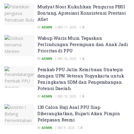
Mudyat Noor Kukuhkan Pengurus PBSI
Bontang, Apresiasi Konsistensi Prestasi
Atlet
BY
ADMIN
MEI 11, 2025
0
Wabup Waris Muin Tegaskan
Perlindungan Perempuan dan Anak Jadi
Prioritas di PPU
BY
ADMIN
MEI 10, 2025
0
Pemkab PPU Jalin Kemitraan Strategis
dengan UPN Veteran Yogyakarta untuk
Peningkatan SDM dan Pengembangan
Potensi Daerah
BY
ADMIN
MEI 10, 2025
0
130 Calon Haji Asal PPU Siap
Diberangkatkan, Bupati Akan Pimpin
Pelepasan Resmi
BY
ADMIN
MEI 9, 2025
0