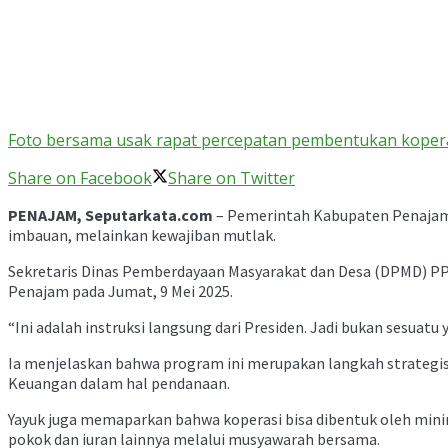
Foto bersama usak rapat percepatan pembentukan koper
Share on Facebook
Share on Twitter
PENAJAM, Seputarkata.com
– Pemerintah Kabupaten Penajam 
imbauan, melainkan kewajiban mutlak.
Sekretaris Dinas Pemberdayaan Masyarakat dan Desa (DPMD) PPU
Penajam pada Jumat, 9 Mei 2025.
“Ini adalah instruksi langsung dari Presiden. Jadi bukan sesuatu
Ia menjelaskan bahwa program ini merupakan langkah strategi
Keuangan dalam hal pendanaan.
Yayuk juga memaparkan bahwa koperasi bisa dibentuk oleh mini
pokok dan iuran lainnya melalui musyawarah bersama.