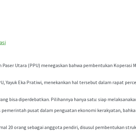
asi
Paser Utara (PPU) menegaskan bahwa pembentukan Koperasi Mera
, Yayuk Eka Pratiwi, menekankan hal tersebut dalam rapat perc
 yang bisa diperdebatkan. Pilihannya hanya satu: siap melaksanakan
s pemerintah pusat dalam penguatan ekonomi kerakyatan, bahka
mal 20 orang sebagai anggota pendiri, disusul pembentukan stru