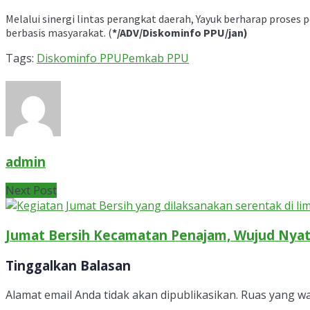
Melalui sinergi lintas perangkat daerah, Yayuk berharap prose
berbasis masyarakat. (
*/ADV/Diskominfo PPU/jan)
Tags:
Diskominfo PPU
Pemkab PPU
admin
Next Post
Jumat Bersih Kecamatan Penajam, Wujud Nya
Tinggalkan Balasan
Alamat email Anda tidak akan dipublikasikan.
Ruas yang wa