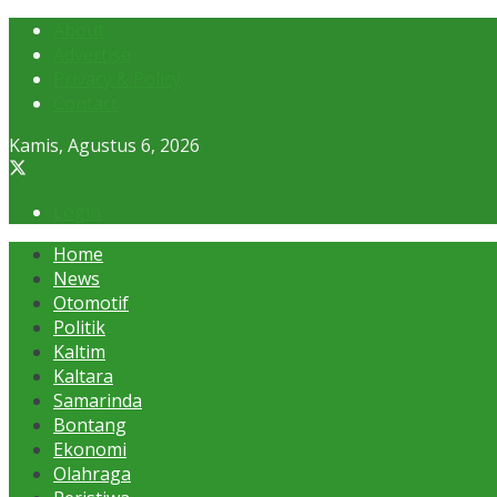
About
Advertise
Privacy & Policy
Contact
Kamis, Agustus 6, 2026
Login
Home
News
Otomotif
Politik
Kaltim
Kaltara
Samarinda
Bontang
Ekonomi
Olahraga