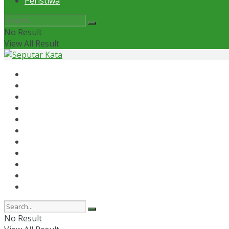
Peristiwa
No Result
View All Result
Home
News
Otomotif
Politik
Kaltim
Kaltara
Samarinda
Bontang
Ekonomi
Olahraga
Peristiwa
No Result