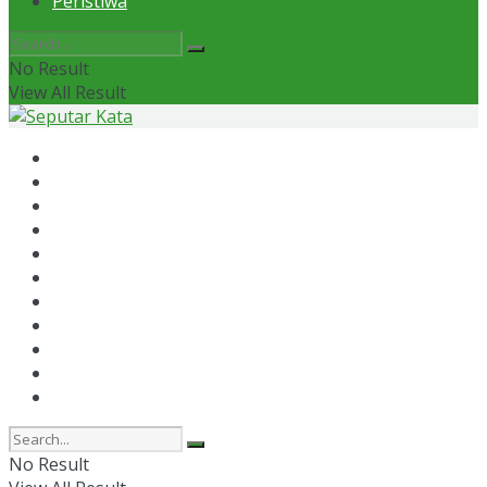
Peristiwa
No Result
View All Result
Home
News
Otomotif
Politik
Kaltim
Kaltara
Samarinda
Bontang
Ekonomi
Olahraga
Peristiwa
No Result