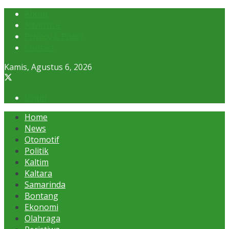
About
Advertise
Privacy & Policy
Contact
Kamis, Agustus 6, 2026
Login
Home
News
Otomotif
Politik
Kaltim
Kaltara
Samarinda
Bontang
Ekonomi
Olahraga