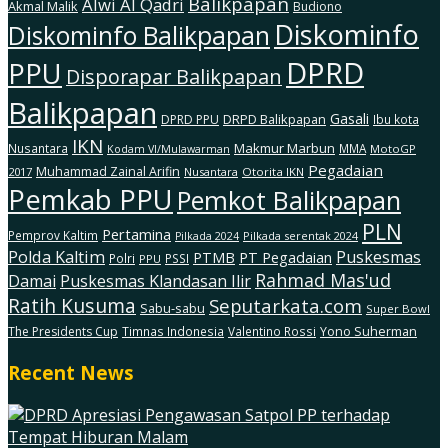
Balikpapan
Alwi Al Qadri
Akmal Malik
Budiono
Diskominfo
Diskominfo Balikpapan
DPRD
PPU
Disporapar Balikpapan
Balikpapan
Gasali
DRPD Balikpapan
DPRD PPU
Ibu kota
IKN
Makmur Marbun
Nusantara
MMA
MotoGP
Kodam Vl/Mulawarman
Pegadaian
Muhammad Zainal Arifin
2017
Nusantara
Otorita IKN
Pemkab PPU
Pemkot Balikpapan
PLN
Pertamina
Pemprov Kaltim
Pilkada serentak 2024
Pilkada 2024
Polda Kaltim
Puskesmas
PTMB
PT Pegadaian
Polri
PSSI
PPU
Rahmad Mas'ud
Damai
Puskesmas Klandasan Ilir
Ratih Kusuma
Seputarkata.com
Sabu-sabu
Super Bowl
The Presidents Cup
Timnas Indonesia
Valentino Rossi
Yono Suherman
Recent News