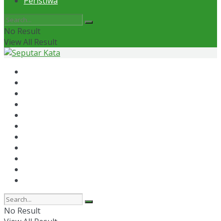
Peristiwa
No Result
View All Result
Home
News
Otomotif
Politik
Kaltim
Kaltara
Samarinda
Bontang
Ekonomi
Olahraga
Peristiwa
No Result