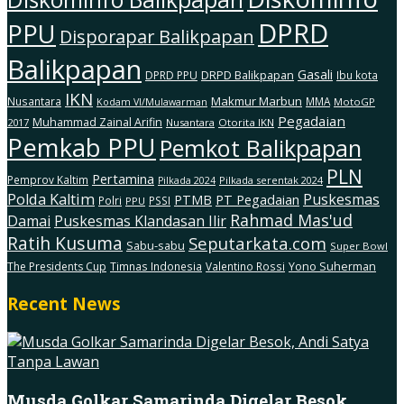
DPRD
PPU
Disporapar Balikpapan
Balikpapan
Gasali
DRPD Balikpapan
DPRD PPU
Ibu kota
IKN
Makmur Marbun
Nusantara
MMA
MotoGP
Kodam Vl/Mulawarman
Pegadaian
Muhammad Zainal Arifin
2017
Nusantara
Otorita IKN
Pemkab PPU
Pemkot Balikpapan
PLN
Pertamina
Pemprov Kaltim
Pilkada serentak 2024
Pilkada 2024
Polda Kaltim
Puskesmas
PTMB
PT Pegadaian
Polri
PSSI
PPU
Rahmad Mas'ud
Damai
Puskesmas Klandasan Ilir
Ratih Kusuma
Seputarkata.com
Sabu-sabu
Super Bowl
The Presidents Cup
Timnas Indonesia
Valentino Rossi
Yono Suherman
Recent News
Musda Golkar Samarinda Digelar Besok,