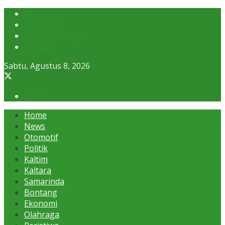
About
Advertise
Privacy & Policy
Contact
Sabtu, Agustus 8, 2026
Login
Home
News
Otomotif
Politik
Kaltim
Kaltara
Samarinda
Bontang
Ekonomi
Olahraga