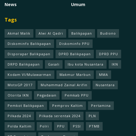
News
Umum
Tags
Akmal Malik
Alwi Al Qadri
Balikpapan
Budiono
Diskominfo Balikpapan
Diskominfo PPU
Disporapar Balikpapan
DPRD Balikpapan
DPRD PPU
DRPD Balikpapan
Gasali
Ibu kota Nusantara
IKN
Kodam Vl/Mulawarman
Makmur Marbun
MMA
MotoGP 2017
Muhammad Zainal Arifin
Nusantara
Otorita IKN
Pegadaian
Pemkab PPU
Pemkot Balikpapan
Pemprov Kaltim
Pertamina
Pilkada 2024
Pilkada serentak 2024
PLN
Polda Kaltim
Polri
PPU
PSSI
PTMB