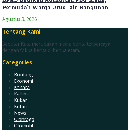
Permudah Warga Urus Izin Bangunan
Agustus 3, 2026
Tentang Kami
Seputar Kata merupakan media berita terpercaya
dengan fokus berita di benua etam.
Categories
Bontang
Ekonomi
Kaltara
Kaltim
Kukar
Kutim
News
Olahraga
Otomotif