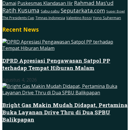
Rahmad Mas'ud
Damai
Puskesmas Klandasan Ilir
Ratih Kusuma
Seputarkata.com
Sabu-sabu
Super Bowl
The Presidents Cup
Timnas Indonesia
Valentino Rossi
Yono Suherman
Recent News
DPRD Apresiasi Pengawasan Satpol PP
terhadap Tempat Hiburan Malam
Agustus 4, 2026
Bright Gas Makin Mudah Didapat, Pertamina
Buka Layanan Drive Thru di Dua SPBU
Balikpapan