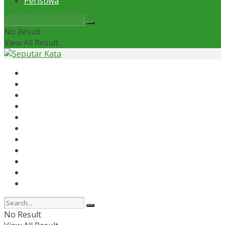
Peristiwa
No Result
View All Result
Home
News
Otomotif
Politik
Kaltim
Kaltara
Samarinda
Bontang
Ekonomi
Olahraga
Peristiwa
No Result