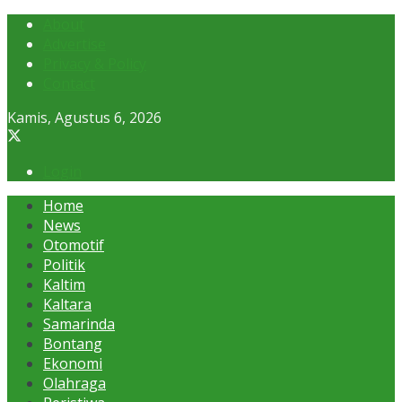
About
Advertise
Privacy & Policy
Contact
Kamis, Agustus 6, 2026
Login
Home
News
Otomotif
Politik
Kaltim
Kaltara
Samarinda
Bontang
Ekonomi
Olahraga