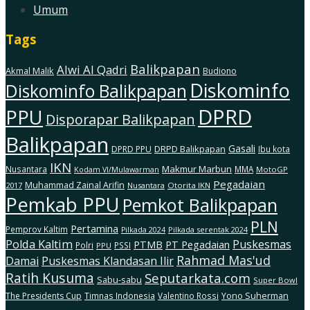
Umum
Tags
Balikpapan
Alwi Al Qadri
Akmal Malik
Budiono
Diskominfo
Diskominfo Balikpapan
DPRD
PPU
Disporapar Balikpapan
Balikpapan
Gasali
DRPD Balikpapan
DPRD PPU
Ibu kota
IKN
Makmur Marbun
Nusantara
MMA
MotoGP
Kodam Vl/Mulawarman
Pegadaian
Muhammad Zainal Arifin
2017
Nusantara
Otorita IKN
Pemkab PPU
Pemkot Balikpapan
PLN
Pertamina
Pemprov Kaltim
Pilkada serentak 2024
Pilkada 2024
Polda Kaltim
Puskesmas
PTMB
PT Pegadaian
Polri
PSSI
PPU
Rahmad Mas'ud
Damai
Puskesmas Klandasan Ilir
Ratih Kusuma
Seputarkata.com
Sabu-sabu
Super Bowl
The Presidents Cup
Timnas Indonesia
Valentino Rossi
Yono Suherman