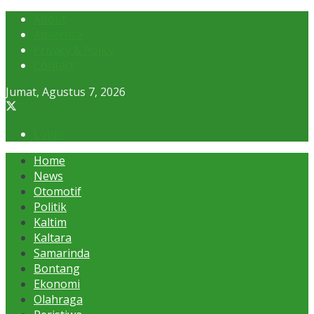
About
Advertise
Privacy & Policy
Contact
Jumat, Agustus 7, 2026
Login
Home
News
Otomotif
Politik
Kaltim
Kaltara
Samarinda
Bontang
Ekonomi
Olahraga