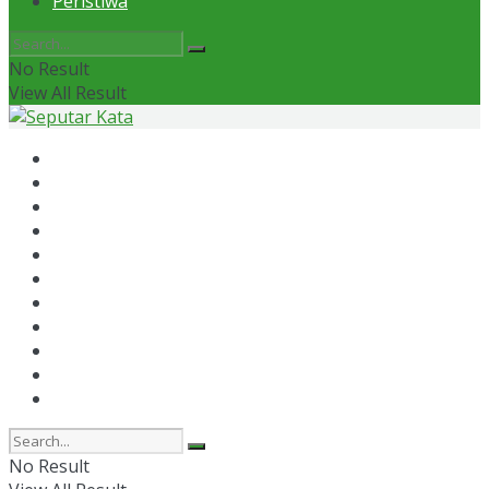
Peristiwa
No Result
View All Result
Home
News
Otomotif
Politik
Kaltim
Kaltara
Samarinda
Bontang
Ekonomi
Olahraga
Peristiwa
No Result