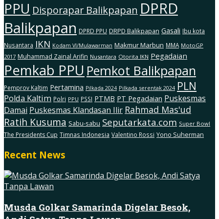
DPRD
PPU
Disporapar Balikpapan
Balikpapan
Gasali
DRPD Balikpapan
DPRD PPU
Ibu kota
IKN
Makmur Marbun
Nusantara
MMA
MotoGP
Kodam Vl/Mulawarman
Pegadaian
Muhammad Zainal Arifin
2017
Nusantara
Otorita IKN
Pemkab PPU
Pemkot Balikpapan
PLN
Pertamina
Pemprov Kaltim
Pilkada serentak 2024
Pilkada 2024
Polda Kaltim
Puskesmas
PTMB
PT Pegadaian
Polri
PSSI
PPU
Rahmad Mas'ud
Damai
Puskesmas Klandasan Ilir
Ratih Kusuma
Seputarkata.com
Sabu-sabu
Super Bowl
The Presidents Cup
Timnas Indonesia
Valentino Rossi
Yono Suherman
Recent News
Musda Golkar Samarinda Digelar Besok,