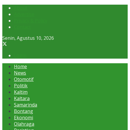
About
Advertise
Privacy & Policy
Contact
Senin, Agustus 10, 2026
Login
Home
News
Otomotif
Politik
Kaltim
Kaltara
Samarinda
Bontang
Ekonomi
Olahraga