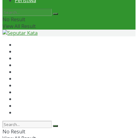
Peristiwa
No Result
View All Result
Home
News
Otomotif
Politik
Kaltim
Kaltara
Samarinda
Bontang
Ekonomi
Olahraga
Peristiwa
No Result