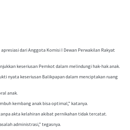
resiasi dari Anggota Komisi I Dewan Perwakilan Rakyat
nunjukkan keseriusan Pemkot dalam melindungi hak-hak anak.
kti nyata keseriusan Balikpapan dalam menciptakan ruang
ral anak.
tumbuh kembang anak bisa optimal,” katanya.
tanpa akta kelahiran akibat pernikahan tidak tercatat.
salah administrasi,” tegasnya.