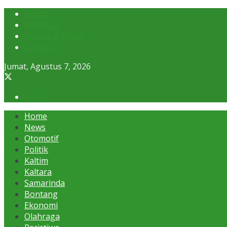
About
Advertise
Privacy & Policy
Contact
Jumat, Agustus 7, 2026
Login
Home
News
Otomotif
Politik
Kaltim
Kaltara
Samarinda
Bontang
Ekonomi
Olahraga