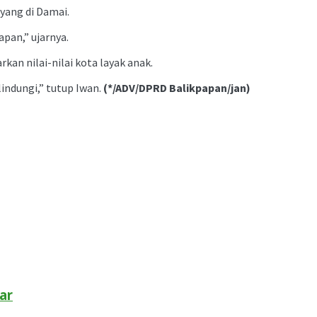
 yang di Damai.
pan,” ujarnya.
n nilai-nilai kota layak anak.
indungi,” tutup Iwan.
(*/ADV/DPRD Balikpapan/jan)
ar