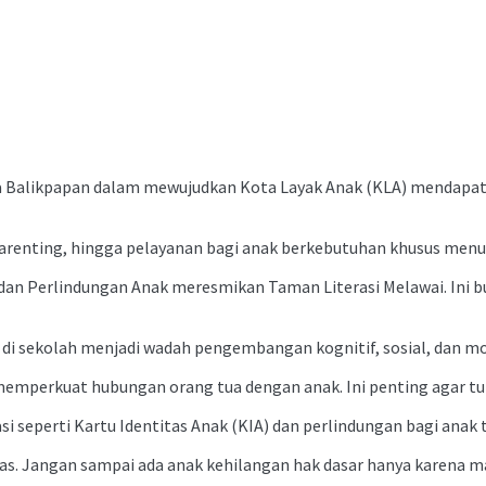
alikpapan dalam mewujudkan Kota Layak Anak (KLA) mendapat ap
n parenting, hingga pelayanan bagi anak berkebutuhan khusus me
n Perlindungan Anak meresmikan Taman Literasi Melawai. Ini bu
 di sekolah menjadi wadah pengembangan kognitif, sosial, dan mo
ah memperkuat hubungan orang tua dengan anak. Ini penting agar 
i seperti Kartu Identitas Anak (KIA) dan perlindungan bagi anak 
as. Jangan sampai ada anak kehilangan hak dasar hanya karena ma