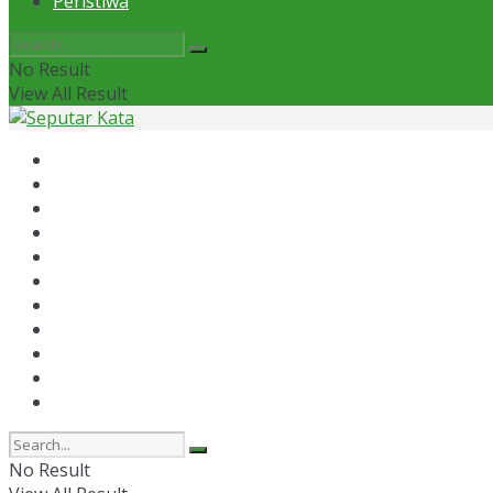
Peristiwa
No Result
View All Result
Home
News
Otomotif
Politik
Kaltim
Kaltara
Samarinda
Bontang
Ekonomi
Olahraga
Peristiwa
No Result