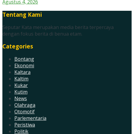
Agustus 4, 2026
Tentang Kami
Seputar Kata merupakan media berita terpercaya
dengan fokus berita di benua etam.
Categories
Bontang
Ekonomi
Kaltara
Kaltim
Kukar
Kutim
News
Olahraga
Otomotif
Parlementaria
Peristiwa
Politik