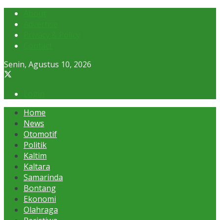
About
Advertise
Privacy & Policy
Contact
Senin, Agustus 10, 2026
Login
Home
News
Otomotif
Politik
Kaltim
Kaltara
Samarinda
Bontang
Ekonomi
Olahraga