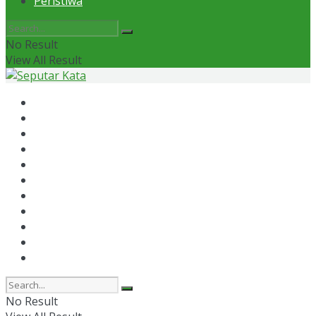
Peristiwa
No Result
View All Result
Home
News
Otomotif
Politik
Kaltim
Kaltara
Samarinda
Bontang
Ekonomi
Olahraga
Peristiwa
No Result