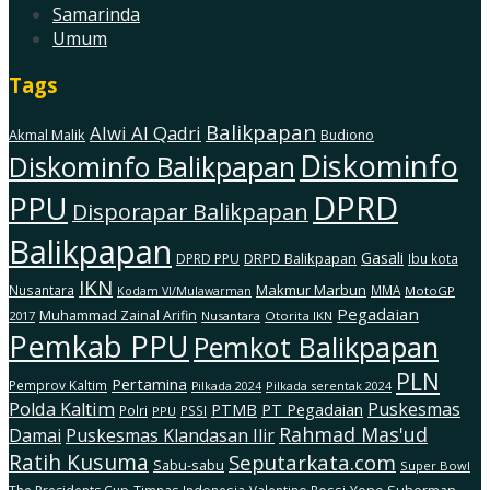
Samarinda
Umum
Tags
Balikpapan
Alwi Al Qadri
Akmal Malik
Budiono
Diskominfo
Diskominfo Balikpapan
DPRD
PPU
Disporapar Balikpapan
Balikpapan
Gasali
DRPD Balikpapan
DPRD PPU
Ibu kota
IKN
Makmur Marbun
Nusantara
MMA
MotoGP
Kodam Vl/Mulawarman
Pegadaian
Muhammad Zainal Arifin
2017
Nusantara
Otorita IKN
Pemkab PPU
Pemkot Balikpapan
PLN
Pertamina
Pemprov Kaltim
Pilkada serentak 2024
Pilkada 2024
Polda Kaltim
Puskesmas
PTMB
PT Pegadaian
Polri
PSSI
PPU
Rahmad Mas'ud
Damai
Puskesmas Klandasan Ilir
Ratih Kusuma
Seputarkata.com
Sabu-sabu
Super Bowl