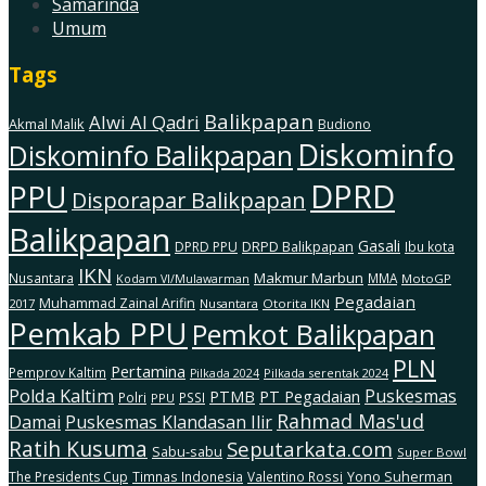
Samarinda
Umum
Tags
Balikpapan
Alwi Al Qadri
Akmal Malik
Budiono
Diskominfo
Diskominfo Balikpapan
DPRD
PPU
Disporapar Balikpapan
Balikpapan
Gasali
DRPD Balikpapan
DPRD PPU
Ibu kota
IKN
Makmur Marbun
Nusantara
MMA
MotoGP
Kodam Vl/Mulawarman
Pegadaian
Muhammad Zainal Arifin
2017
Nusantara
Otorita IKN
Pemkab PPU
Pemkot Balikpapan
PLN
Pertamina
Pemprov Kaltim
Pilkada serentak 2024
Pilkada 2024
Polda Kaltim
Puskesmas
PTMB
PT Pegadaian
Polri
PSSI
PPU
Rahmad Mas'ud
Damai
Puskesmas Klandasan Ilir
Ratih Kusuma
Seputarkata.com
Sabu-sabu
Super Bowl
The Presidents Cup
Timnas Indonesia
Valentino Rossi
Yono Suherman