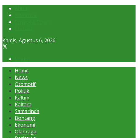
About
Advertise
Privacy & Policy
Contact
Kamis, Agustus 6, 2026
Login
Home
News
Otomotif
Politik
Kaltim
Kaltara
Samarinda
Bontang
Ekonomi
Olahraga