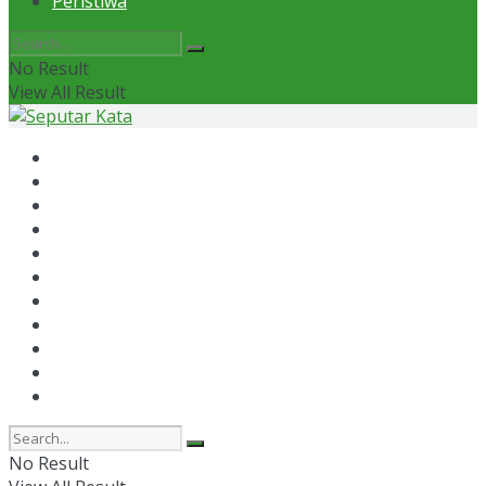
Peristiwa
No Result
View All Result
Home
News
Otomotif
Politik
Kaltim
Kaltara
Samarinda
Bontang
Ekonomi
Olahraga
Peristiwa
No Result