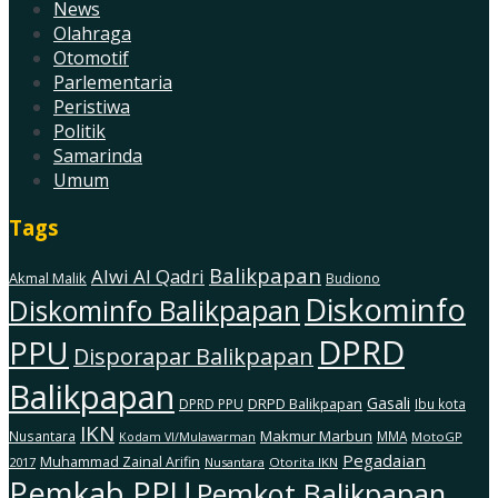
News
Olahraga
Otomotif
Parlementaria
Peristiwa
Politik
Samarinda
Umum
Tags
Balikpapan
Alwi Al Qadri
Akmal Malik
Budiono
Diskominfo
Diskominfo Balikpapan
DPRD
PPU
Disporapar Balikpapan
Balikpapan
Gasali
DRPD Balikpapan
DPRD PPU
Ibu kota
IKN
Makmur Marbun
Nusantara
MMA
MotoGP
Kodam Vl/Mulawarman
Pegadaian
Muhammad Zainal Arifin
2017
Nusantara
Otorita IKN
Pemkab PPU
Pemkot Balikpapan