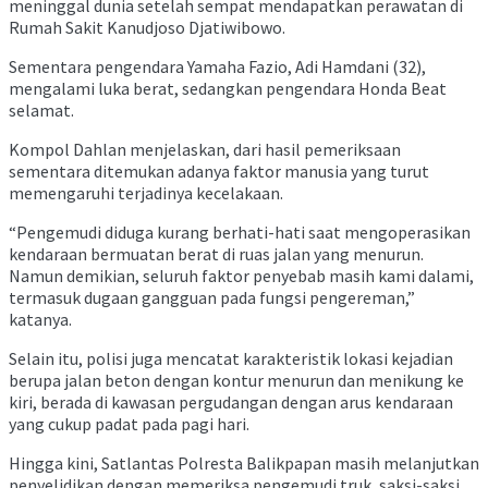
meninggal dunia setelah sempat mendapatkan perawatan di
Rumah Sakit Kanudjoso Djatiwibowo.
Sementara pengendara Yamaha Fazio, Adi Hamdani (32),
mengalami luka berat, sedangkan pengendara Honda Beat
selamat.
Kompol Dahlan menjelaskan, dari hasil pemeriksaan
sementara ditemukan adanya faktor manusia yang turut
memengaruhi terjadinya kecelakaan.
“Pengemudi diduga kurang berhati-hati saat mengoperasikan
kendaraan bermuatan berat di ruas jalan yang menurun.
Namun demikian, seluruh faktor penyebab masih kami dalami,
termasuk dugaan gangguan pada fungsi pengereman,”
katanya.
Selain itu, polisi juga mencatat karakteristik lokasi kejadian
berupa jalan beton dengan kontur menurun dan menikung ke
kiri, berada di kawasan pergudangan dengan arus kendaraan
yang cukup padat pada pagi hari.
Hingga kini, Satlantas Polresta Balikpapan masih melanjutkan
penyelidikan dengan memeriksa pengemudi truk, saksi-saksi,