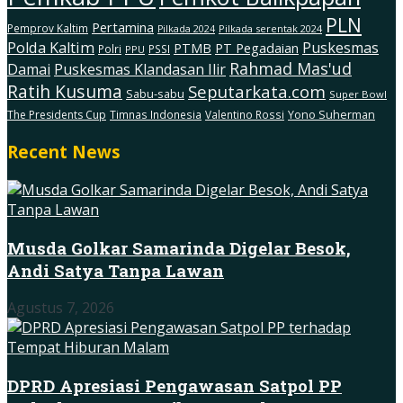
PLN
Pertamina
Pemprov Kaltim
Pilkada serentak 2024
Pilkada 2024
Polda Kaltim
Puskesmas
PTMB
PT Pegadaian
Polri
PSSI
PPU
Rahmad Mas'ud
Damai
Puskesmas Klandasan Ilir
Ratih Kusuma
Seputarkata.com
Sabu-sabu
Super Bowl
The Presidents Cup
Timnas Indonesia
Valentino Rossi
Yono Suherman
Recent News
Musda Golkar Samarinda Digelar Besok,
Andi Satya Tanpa Lawan
Agustus 7, 2026
DPRD Apresiasi Pengawasan Satpol PP