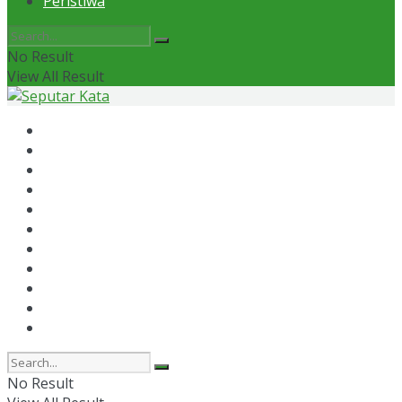
Peristiwa
No Result
View All Result
Home
News
Otomotif
Politik
Kaltim
Kaltara
Samarinda
Bontang
Ekonomi
Olahraga
Peristiwa
No Result