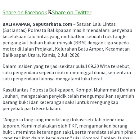
Share on Facebook
Share on Twitter
BALIKPAPAN, Seputarkata.com
– Satuan Lalu Lintas
(Satlantas) Polresta Balikpapan masih mendalami penyebab
kecelakaan lalu lintas yang melibatkan sebuah truk tangki
pengangkut bahan bakar minyak (BBM) dengan tiga sepeda
motor di Jalan Projakal, Kelurahan Batu Ampar, Kecamatan
Balikpapan Utara, Kamis, 2 Juli 2026.
Dalam insiden yang terjadi sekitar pukul 09.30 Wita tersebut,
satu pengendara sepeda motor meninggal dunia, sementara
satu pengendara lainnya mengalami luka berat.
Kasatlantas Polresta Balikpapan, Kompol Muhammad Dahlan
Jauhari, mengatakan penyidik telah mengumpulkan sejumlah
barang bukti dan keterangan saksi untuk mengungkap
penyebab pasti kecelakaan.
“Anggota langsung mendatangi lokasi setelah menerima
laporan. Kami melakukan olah TKP, mengamankan barang
bukti, meminta keterangan saksi, serta mendata seluruh pihak
yang terlibat dalam kecelakaan,” ujar Kompol Dahlan Jauhari.