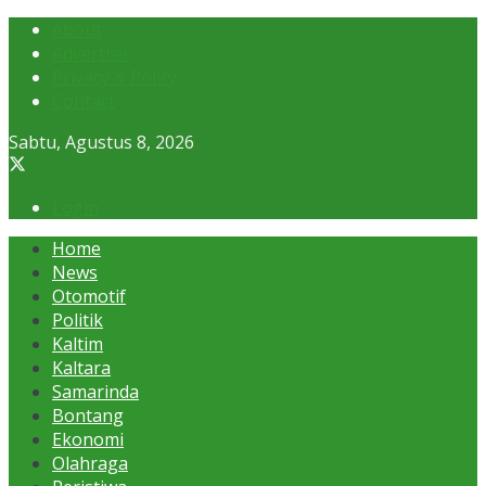
About
Advertise
Privacy & Policy
Contact
Sabtu, Agustus 8, 2026
Login
Home
News
Otomotif
Politik
Kaltim
Kaltara
Samarinda
Bontang
Ekonomi
Olahraga