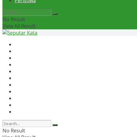
Peristiwa
No Result
View All Result
Home
News
Otomotif
Politik
Kaltim
Kaltara
Samarinda
Bontang
Ekonomi
Olahraga
Peristiwa
No Result