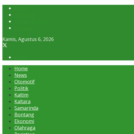
About
Advertise
Privacy & Policy
Contact
Kamis, Agustus 6, 2026
Login
Home
News
Otomotif
Politik
Kaltim
Kaltara
Samarinda
Bontang
Ekonomi
Olahraga