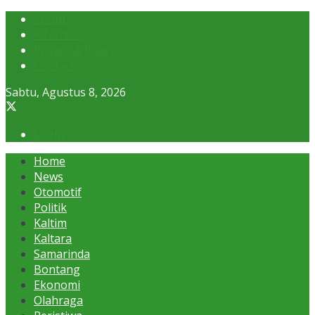
About
Advertise
Privacy & Policy
Contact
Sabtu, Agustus 8, 2026
Login
Home
News
Otomotif
Politik
Kaltim
Kaltara
Samarinda
Bontang
Ekonomi
Olahraga