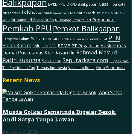
Balikpapan
Gasali
DRPD Balikpapan
DPRD PPU
Ibu kota
IKN
Makmur Marbun
Nusantara
MMA
MotoGP
Kodam Vl/Mulawarman
Pegadaian
Muhammad Zainal Arifin
2017
Nusantara
Otorita IKN
Pemkab PPU
Pemkot Balikpapan
PLN
Pertamina
Pemprov Kaltim
Pilkada serentak 2024
Pilkada 2024
Polda Kaltim
Puskesmas
PTMB
PT Pegadaian
Polri
PSSI
PPU
Rahmad Mas'ud
Damai
Puskesmas Klandasan Ilir
Ratih Kusuma
Seputarkata.com
Sabu-sabu
Super Bowl
The Presidents Cup
Timnas Indonesia
Valentino Rossi
Yono Suherman
Recent News
Musda Golkar Samarinda Digelar Besok,
Andi Satya Tanpa Lawan
Agustus 7, 2026