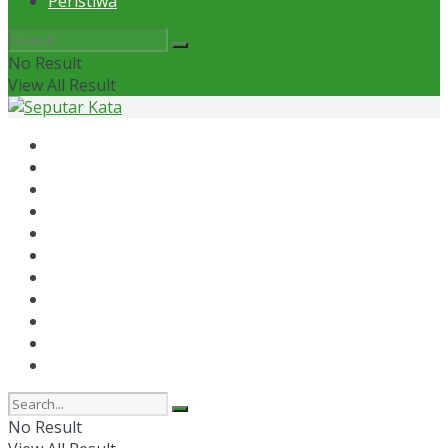
Peristiwa
No Result
View All Result
Home
News
Otomotif
Politik
Kaltim
Kaltara
Samarinda
Bontang
Ekonomi
Olahraga
Peristiwa
No Result