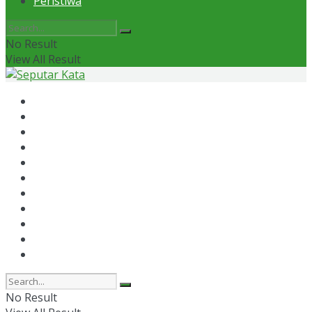
Peristiwa
No Result
View All Result
Home
News
Otomotif
Politik
Kaltim
Kaltara
Samarinda
Bontang
Ekonomi
Olahraga
Peristiwa
No Result