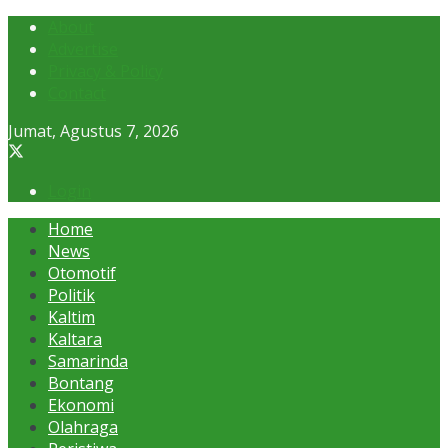
About
Advertise
Privacy & Policy
Contact
Jumat, Agustus 7, 2026
Login
Home
News
Otomotif
Politik
Kaltim
Kaltara
Samarinda
Bontang
Ekonomi
Olahraga