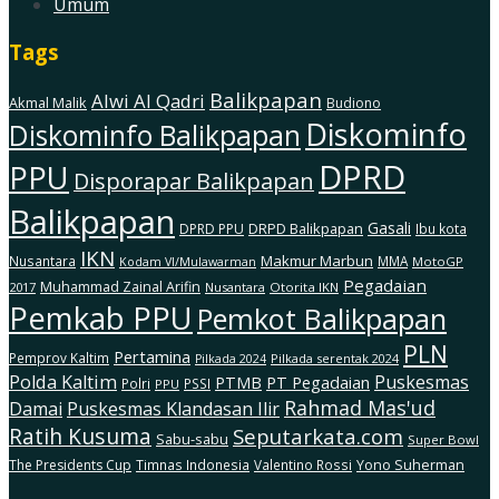
Umum
Tags
Balikpapan
Alwi Al Qadri
Akmal Malik
Budiono
Diskominfo
Diskominfo Balikpapan
DPRD
PPU
Disporapar Balikpapan
Balikpapan
Gasali
DRPD Balikpapan
DPRD PPU
Ibu kota
IKN
Makmur Marbun
Nusantara
MMA
MotoGP
Kodam Vl/Mulawarman
Pegadaian
Muhammad Zainal Arifin
2017
Nusantara
Otorita IKN
Pemkab PPU
Pemkot Balikpapan
PLN
Pertamina
Pemprov Kaltim
Pilkada serentak 2024
Pilkada 2024
Polda Kaltim
Puskesmas
PTMB
PT Pegadaian
Polri
PSSI
PPU
Rahmad Mas'ud
Damai
Puskesmas Klandasan Ilir
Ratih Kusuma
Seputarkata.com
Sabu-sabu
Super Bowl
The Presidents Cup
Timnas Indonesia
Valentino Rossi
Yono Suherman