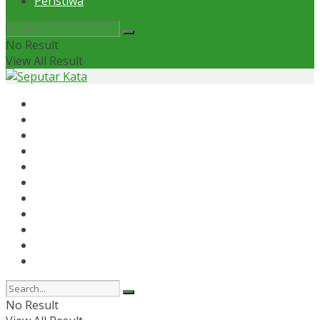
Peristiwa
No Result
View All Result
Home
News
Otomotif
Politik
Kaltim
Kaltara
Samarinda
Bontang
Ekonomi
Olahraga
Peristiwa
No Result