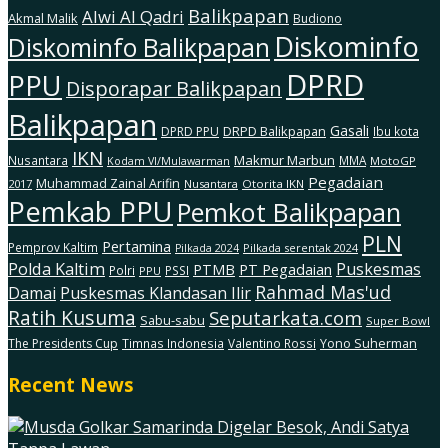
Balikpapan
Alwi Al Qadri
Akmal Malik
Budiono
Diskominfo
Diskominfo Balikpapan
DPRD
PPU
Disporapar Balikpapan
Balikpapan
Gasali
DRPD Balikpapan
DPRD PPU
Ibu kota
IKN
Makmur Marbun
Nusantara
MMA
MotoGP
Kodam Vl/Mulawarman
Pegadaian
Muhammad Zainal Arifin
2017
Nusantara
Otorita IKN
Pemkab PPU
Pemkot Balikpapan
PLN
Pertamina
Pemprov Kaltim
Pilkada serentak 2024
Pilkada 2024
Polda Kaltim
Puskesmas
PTMB
PT Pegadaian
Polri
PSSI
PPU
Rahmad Mas'ud
Damai
Puskesmas Klandasan Ilir
Ratih Kusuma
Seputarkata.com
Sabu-sabu
Super Bowl
The Presidents Cup
Timnas Indonesia
Valentino Rossi
Yono Suherman
Recent News