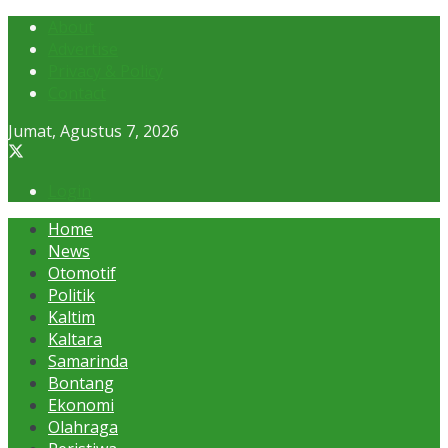
About
Advertise
Privacy & Policy
Contact
Jumat, Agustus 7, 2026
Login
Home
News
Otomotif
Politik
Kaltim
Kaltara
Samarinda
Bontang
Ekonomi
Olahraga