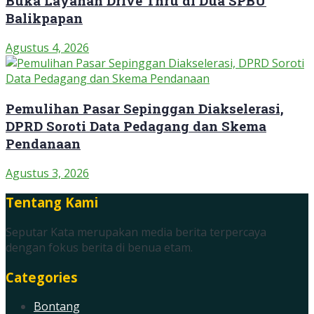
Buka Layanan Drive Thru di Dua SPBU
Balikpapan
Agustus 4, 2026
Pemulihan Pasar Sepinggan Diakselerasi,
DPRD Soroti Data Pedagang dan Skema
Pendanaan
Agustus 3, 2026
Tentang Kami
Seputar Kata merupakan media berita terpercaya
dengan fokus berita di benua etam.
Categories
Bontang