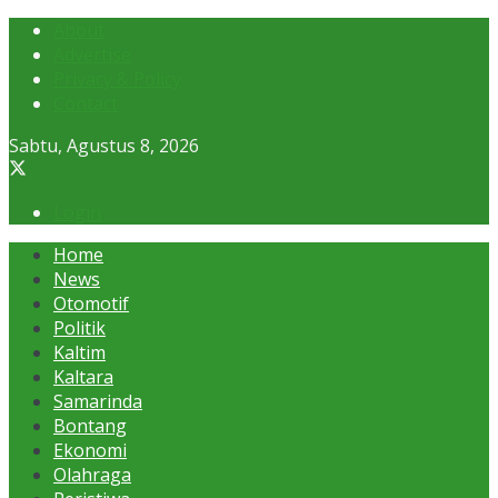
About
Advertise
Privacy & Policy
Contact
Sabtu, Agustus 8, 2026
Login
Home
News
Otomotif
Politik
Kaltim
Kaltara
Samarinda
Bontang
Ekonomi
Olahraga