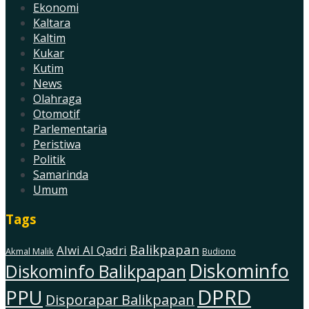
Ekonomi
Kaltara
Kaltim
Kukar
Kutim
News
Olahraga
Otomotif
Parlementaria
Peristiwa
Politik
Samarinda
Umum
Tags
Balikpapan
Alwi Al Qadri
Akmal Malik
Budiono
Diskominfo
Diskominfo Balikpapan
DPRD
PPU
Disporapar Balikpapan