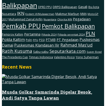
Balikpapan
Gasali
DRPD Balikpapan
DPRD PPU
Ibu kota
IKN
Makmur Marbun
Nusantara
MMA
MotoGP
Kodam Vl/Mulawarman
Pegadaian
Muhammad Zainal Arifin
2017
Nusantara
Otorita IKN
Pemkab PPU
Pemkot Balikpapan
PLN
Pertamina
Pemprov Kaltim
Pilkada serentak 2024
Pilkada 2024
Polda Kaltim
Puskesmas
PTMB
PT Pegadaian
Polri
PSSI
PPU
Rahmad Mas'ud
Damai
Puskesmas Klandasan Ilir
Ratih Kusuma
Seputarkata.com
Sabu-sabu
Super Bowl
The Presidents Cup
Timnas Indonesia
Valentino Rossi
Yono Suherman
Recent News
Musda Golkar Samarinda Digelar Besok,
Andi Satya Tanpa Lawan