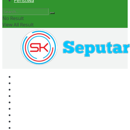
Peristiwa
No Result
View All Result
Home
News
Otomotif
Politik
Kaltim
Kaltara
Samarinda
Bontang
Ekonomi