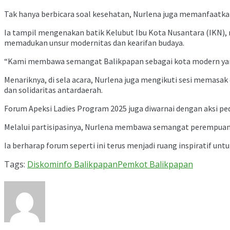
Tak hanya berbicara soal kesehatan, Nurlena juga memanfaatk
Ia tampil mengenakan batik Kelubut Ibu Kota Nusantara (IKN),
memadukan unsur modernitas dan kearifan budaya.
“Kami membawa semangat Balikpapan sebagai kota modern yang t
Menariknya, di sela acara, Nurlena juga mengikuti sesi memasa
dan solidaritas antardaerah.
Forum Apeksi Ladies Program 2025 juga diwarnai dengan aksi p
Melalui partisipasinya, Nurlena membawa semangat perempuan
Ia berharap forum seperti ini terus menjadi ruang inspiratif u
Tags:
Diskominfo Balikpapan
Pemkot Balikpapan