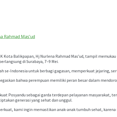
ena Rahmad Mas’ud
K Kota Balikpapan, Hj Nurlena Rahmad Mas’ud, tampil memukau 
berlangsung di Surabaya, 7–9 Mei.
daerah se-Indonesia untuk berbagi gagasan, memperkuat jejaring,
egaskan bahwa perempuan memiliki peran besar dalam mendorong 
at Posyandu sebagai garda terdepan pelayanan masyarakat, teru
ptakan generasi yang sehat dan unggul.
iperkuat, kami ingin memastikan anak-anak tumbuh sehat, karena