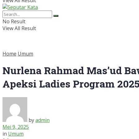
View All Result
No Result
View All Result
Home
Umum
Nurlena Rahmad Mas’ud Baw
Apeksi Ladies Program 202
by
admin
Mei 9, 2025
in
Umum