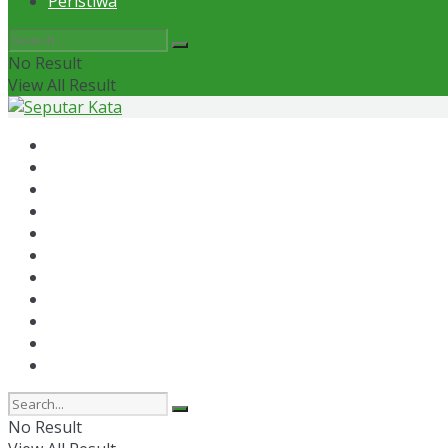
Peristiwa
No Result
View All Result
Home
News
Otomotif
Politik
Kaltim
Kaltara
Samarinda
Bontang
Ekonomi
Olahraga
Peristiwa
No Result