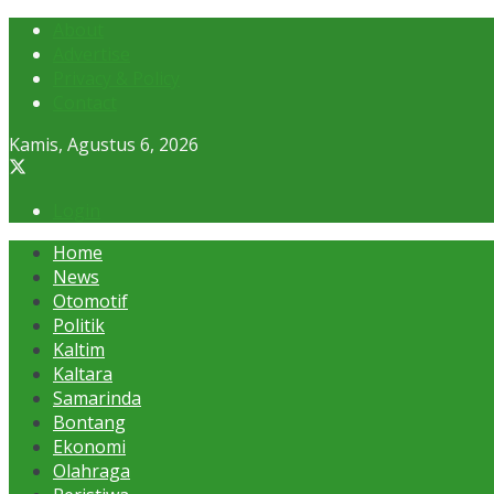
About
Advertise
Privacy & Policy
Contact
Kamis, Agustus 6, 2026
Login
Home
News
Otomotif
Politik
Kaltim
Kaltara
Samarinda
Bontang
Ekonomi
Olahraga