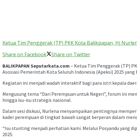
Ketua Tim Penggerak (TP) PKK Kota Balikpapan, Hj Nurl
Share on Facebook
Share on Twitter
BALIKPAPAN Seputarkata.com
– Ketua Tim Penggerak (TP) PK
Asosiasi Pemerintah Kota Seluruh Indonesia (Apeksi) 2025 yang 
Kegiatan ini menjadi wadah interaktif bagi para istri kepala 
Mengusung tema “Dari Perempuan untuk Negeri”, forum ini men
hingga isu-isu strategis nasional.
Dalam sesi diskusi, Nurlena menyampaikan pentingnya memperku
kader perempuan di tingkat bawah sangat berperan dalam menci
“Isu stunting menjadi perhatian kami. Melalui Posyandu yang d
2025.