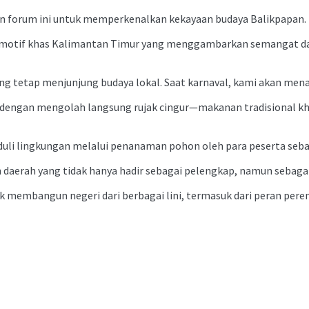
an forum ini untuk memperkenalkan kekayaan budaya Balikpapan.
 motif khas Kalimantan Timur yang menggambarkan semangat dan i
etap menjunjung budaya lokal. Saat karnaval, kami akan menampi
k dengan mengolah langsung rujak cingur—makanan tradisional kh
eduli lingkungan melalui penanaman pohon oleh para peserta se
 daerah yang tidak hanya hadir sebagai pelengkap, namun seba
ntuk membangun negeri dari berbagai lini, termasuk dari peran per