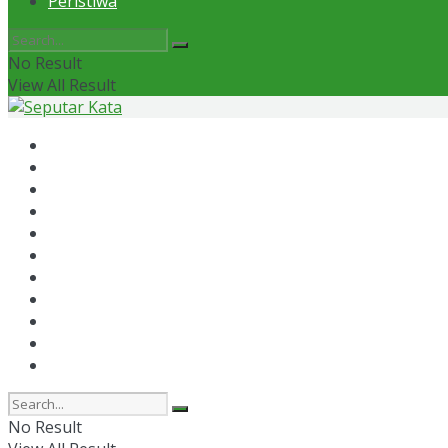
Peristiwa
No Result
View All Result
Home
News
Otomotif
Politik
Kaltim
Kaltara
Samarinda
Bontang
Ekonomi
Olahraga
Peristiwa
No Result