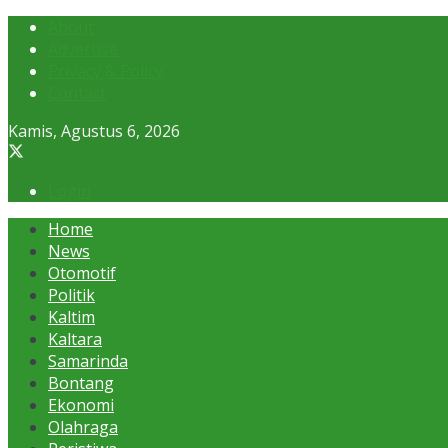
About
Advertise
Privacy & Policy
Contact
Kamis, Agustus 6, 2026
Login
Home
News
Otomotif
Politik
Kaltim
Kaltara
Samarinda
Bontang
Ekonomi
Olahraga