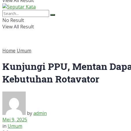
View All Result
No Result
View All Result
Home
Umum
Kunjungi PPU, Mentan Dapa
Kebutuhan Rotavator
by
admin
Mei 9, 2025
in
Umum