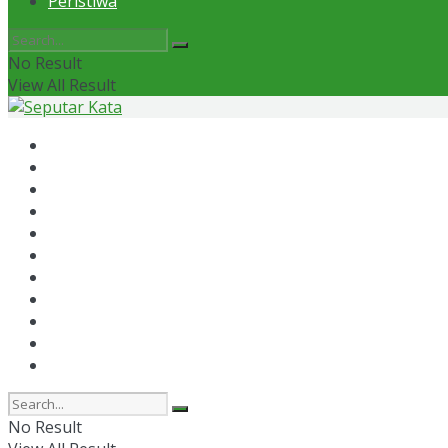
Peristiwa
No Result
View All Result
Home
News
Otomotif
Politik
Kaltim
Kaltara
Samarinda
Bontang
Ekonomi
Olahraga
Peristiwa
No Result