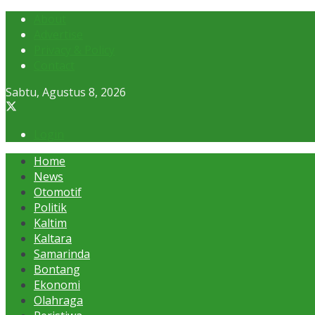
About
Advertise
Privacy & Policy
Contact
Sabtu, Agustus 8, 2026
Login
Home
News
Otomotif
Politik
Kaltim
Kaltara
Samarinda
Bontang
Ekonomi
Olahraga