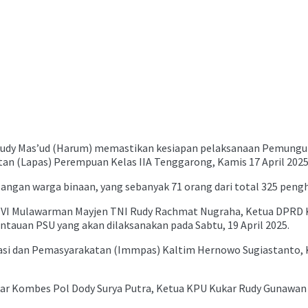
udy Mas’ud (Harum) memastikan kesiapan pelaksanaan Pemunguta
n (Lapas) Perempuan Kelas IIA Tenggarong, Kamis 17 April 2025
alangan warga binaan, yang sebanyak 71 orang dari total 325 pengh
m VI Mulawarman Mayjen TNI Rudy Rachmat Nugraha, Ketua DPRD K
tauan PSU yang akan dilaksanakan pada Sabtu, 19 April 2025.
rasi dan Pemasyarakatan (Immpas) Kaltim Hernowo Sugiastanto,
ar Kombes Pol Dody Surya Putra, Ketua KPU Kukar Rudy Gunawan 