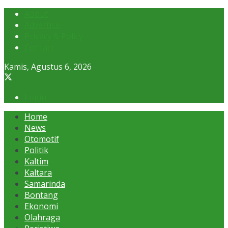
About
Advertise
Privacy & Policy
Contact
Kamis, Agustus 6, 2026
Login
Home
News
Otomotif
Politik
Kaltim
Kaltara
Samarinda
Bontang
Ekonomi
Olahraga