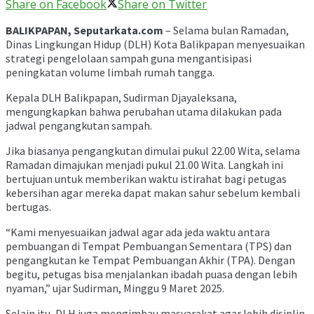
Share on Facebook
Share on Twitter
BALIKPAPAN, Seputarkata.com
– Selama bulan Ramadan,
Dinas Lingkungan Hidup (DLH) Kota Balikpapan menyesuaikan
strategi pengelolaan sampah guna mengantisipasi
peningkatan volume limbah rumah tangga.
Kepala DLH Balikpapan, Sudirman Djayaleksana,
mengungkapkan bahwa perubahan utama dilakukan pada
jadwal pengangkutan sampah.
Jika biasanya pengangkutan dimulai pukul 22.00 Wita, selama
Ramadan dimajukan menjadi pukul 21.00 Wita. Langkah ini
bertujuan untuk memberikan waktu istirahat bagi petugas
kebersihan agar mereka dapat makan sahur sebelum kembali
bertugas.
“Kami menyesuaikan jadwal agar ada jeda waktu antara
pembuangan di Tempat Pembuangan Sementara (TPS) dan
pengangkutan ke Tempat Pembuangan Akhir (TPA). Dengan
begitu, petugas bisa menjalankan ibadah puasa dengan lebih
nyaman,” ujar Sudirman, Minggu 9 Maret 2025.
Selain itu, DLH juga mengimbau masyarakat agar lebih disiplin