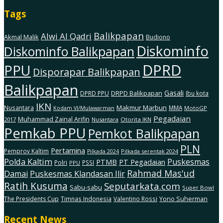
Tags
Balikpapan
Alwi Al Qadri
Akmal Malik
Budiono
Diskominfo
Diskominfo Balikpapan
DPRD
PPU
Disporapar Balikpapan
Balikpapan
Gasali
DRPD Balikpapan
DPRD PPU
Ibu kota
IKN
Makmur Marbun
Nusantara
MMA
MotoGP
Kodam Vl/Mulawarman
Pegadaian
Muhammad Zainal Arifin
2017
Nusantara
Otorita IKN
Pemkab PPU
Pemkot Balikpapan
PLN
Pertamina
Pemprov Kaltim
Pilkada serentak 2024
Pilkada 2024
Polda Kaltim
Puskesmas
PTMB
PT Pegadaian
Polri
PSSI
PPU
Rahmad Mas'ud
Damai
Puskesmas Klandasan Ilir
Ratih Kusuma
Seputarkata.com
Sabu-sabu
Super Bowl
The Presidents Cup
Timnas Indonesia
Valentino Rossi
Yono Suherman
Recent News