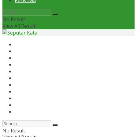
Peristiwa
No Result
View All Result
Home
News
Otomotif
Politik
Kaltim
Kaltara
Samarinda
Bontang
Ekonomi
Olahraga
Peristiwa
No Result