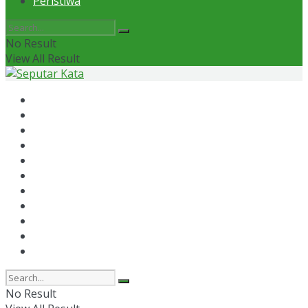
Peristiwa
No Result
View All Result
Home
News
Otomotif
Politik
Kaltim
Kaltara
Samarinda
Bontang
Ekonomi
Olahraga
Peristiwa
No Result