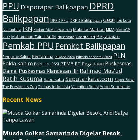
DPRD
PPU
Disporapar Balikpapan
Balikpapan
Gasali
DRPD Balikpapan
DPRD PPU
Ibu kota
IKN
Makmur Marbun
Nusantara
MMA
MotoGP
Kodam Vl/Mulawarman
Pegadaian
Muhammad Zainal Arifin
2017
Nusantara
Otorita IKN
Pemkab PPU
Pemkot Balikpapan
PLN
Pertamina
Pemprov Kaltim
Pilkada serentak 2024
Pilkada 2024
Polda Kaltim
Puskesmas
PTMB
PT Pegadaian
Polri
PSSI
PPU
Rahmad Mas'ud
Damai
Puskesmas Klandasan Ilir
Ratih Kusuma
Seputarkata.com
Sabu-sabu
Super Bowl
The Presidents Cup
Timnas Indonesia
Valentino Rossi
Yono Suherman
Recent News
Musda Golkar Samarinda Digelar Besok,