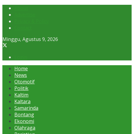
About
Advertise
Privacy & Policy
Contact
Minggu, Agustus 9, 2026
Login
Home
News
Otomotif
Politik
Kaltim
Kaltara
Samarinda
Bontang
Ekonomi
Olahraga