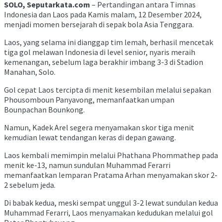
SOLO, Seputarkata.com
– Pertandingan antara Timnas
Indonesia dan Laos pada Kamis malam, 12 Desember 2024,
menjadi momen bersejarah di sepak bola Asia Tenggara.
Laos, yang selama ini dianggap tim lemah, berhasil mencetak
tiga gol melawan Indonesia di level senior, nyaris meraih
kemenangan, sebelum laga berakhir imbang 3-3 di Stadion
Manahan, Solo.
Gol cepat Laos tercipta di menit kesembilan melalui sepakan
Phousomboun Panyavong, memanfaatkan umpan
Bounpachan Bounkong.
Namun, Kadek Arel segera menyamakan skor tiga menit
kemudian lewat tendangan keras di depan gawang.
Laos kembali memimpin melalui Phathana Phommathep pada
menit ke-13, namun sundulan Muhammad Ferarri
memanfaatkan lemparan Pratama Arhan menyamakan skor 2-
2 sebelum jeda.
Di babak kedua, meski sempat unggul 3-2 lewat sundulan kedua
Muhammad Ferarri, Laos menyamakan kedudukan melalui gol