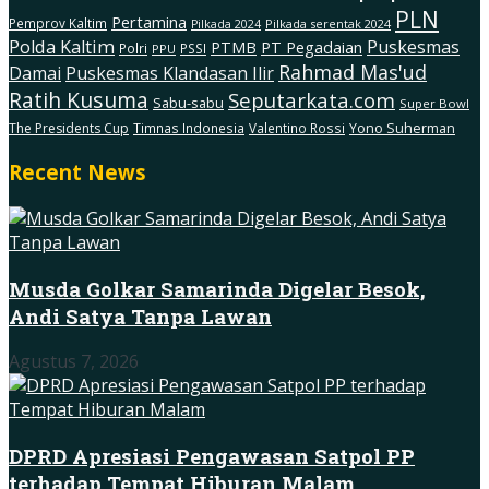
PLN
Pertamina
Pemprov Kaltim
Pilkada serentak 2024
Pilkada 2024
Polda Kaltim
Puskesmas
PTMB
PT Pegadaian
Polri
PSSI
PPU
Rahmad Mas'ud
Damai
Puskesmas Klandasan Ilir
Ratih Kusuma
Seputarkata.com
Sabu-sabu
Super Bowl
The Presidents Cup
Timnas Indonesia
Valentino Rossi
Yono Suherman
Recent News
Musda Golkar Samarinda Digelar Besok,
Andi Satya Tanpa Lawan
Agustus 7, 2026
DPRD Apresiasi Pengawasan Satpol PP
terhadap Tempat Hiburan Malam