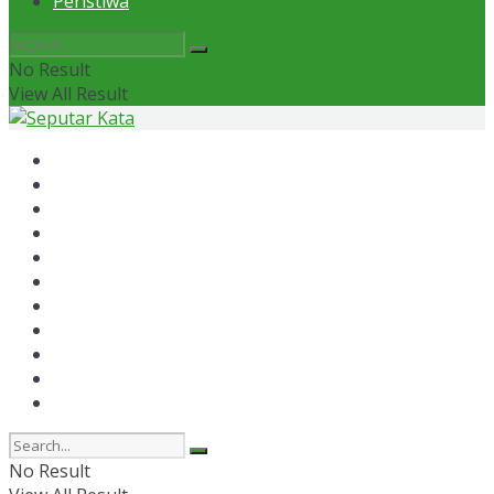
Peristiwa
No Result
View All Result
Home
News
Otomotif
Politik
Kaltim
Kaltara
Samarinda
Bontang
Ekonomi
Olahraga
Peristiwa
No Result