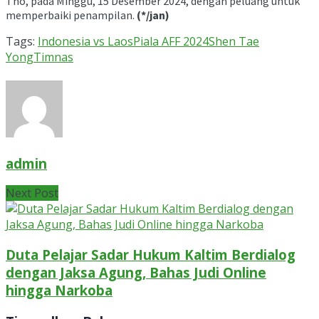
Tho, pada Minggu, 15 Desember 2024, dengan peluang untuk
memperbaiki penampilan.
(*/jan)
Tags:
Indonesia vs Laos
Piala AFF 2024
Shen Tae
Yong
Timnas
admin
Next Post
Duta Pelajar Sadar Hukum Kaltim Berdialog
dengan Jaksa Agung, Bahas Judi Online
hingga Narkoba