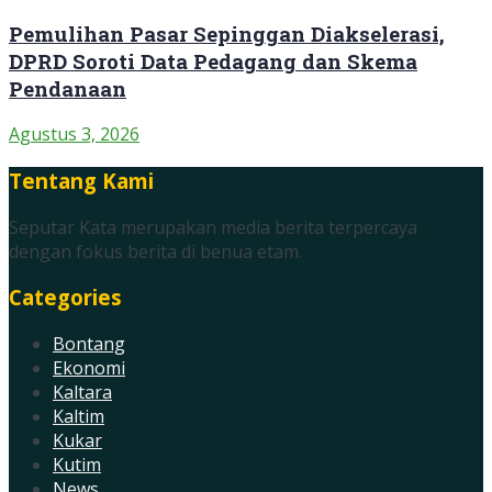
Pemulihan Pasar Sepinggan Diakselerasi,
DPRD Soroti Data Pedagang dan Skema
Pendanaan
Agustus 3, 2026
Tentang Kami
Seputar Kata merupakan media berita terpercaya
dengan fokus berita di benua etam.
Categories
Bontang
Ekonomi
Kaltara
Kaltim
Kukar
Kutim
News