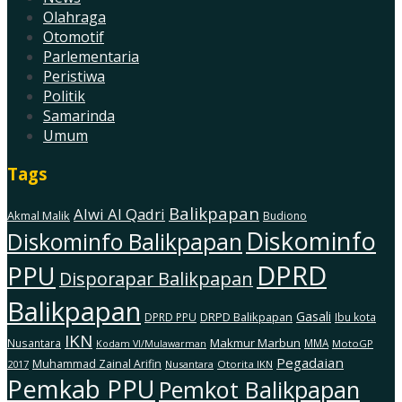
Olahraga
Otomotif
Parlementaria
Peristiwa
Politik
Samarinda
Umum
Tags
Balikpapan
Alwi Al Qadri
Akmal Malik
Budiono
Diskominfo
Diskominfo Balikpapan
DPRD
PPU
Disporapar Balikpapan
Balikpapan
Gasali
DRPD Balikpapan
DPRD PPU
Ibu kota
IKN
Makmur Marbun
Nusantara
MMA
MotoGP
Kodam Vl/Mulawarman
Pegadaian
Muhammad Zainal Arifin
2017
Nusantara
Otorita IKN
Pemkab PPU
Pemkot Balikpapan