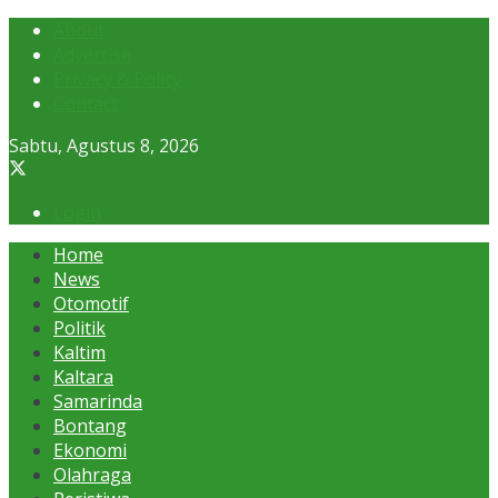
About
Advertise
Privacy & Policy
Contact
Sabtu, Agustus 8, 2026
Login
Home
News
Otomotif
Politik
Kaltim
Kaltara
Samarinda
Bontang
Ekonomi
Olahraga