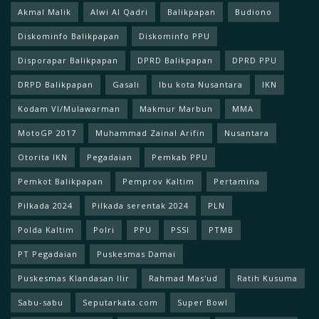
Akmal Malik
Alwi Al Qadri
Balikpapan
Budiono
Diskominfo Balikpapan
Diskominfo PPU
Disporapar Balikpapan
DPRD Balikpapan
DPRD PPU
DRPD Balikpapan
Gasali
Ibu kota Nusantara
IKN
Kodam Vl/Mulawarman
Makmur Marbun
MMA
MotoGP 2017
Muhammad Zainal Arifin
Nusantara
Otorita IKN
Pegadaian
Pemkab PPU
Pemkot Balikpapan
Pemprov Kaltim
Pertamina
Pilkada 2024
Pilkada serentak 2024
PLN
Polda Kaltim
Polri
PPU
PSSI
PTMB
PT Pegadaian
Puskesmas Damai
Puskesmas Klandasan Ilir
Rahmad Mas'ud
Ratih Kusuma
Sabu-sabu
Seputarkata.com
Super Bowl