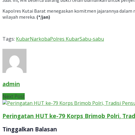
Kapolres Kutai Barat menegaskan komitmen jajarannya dalam m
wilayah mereka.
(*/jan)
Tags:
Kubar
Narkoba
Polres Kubar
Sabu-sabu
admin
Next Post
Peringatan HUT ke-79 Korps Brimob Polri, Trad
Tinggalkan Balasan