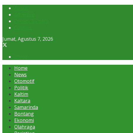
About
Advertise
Privacy & Policy
Contact
Jumat, Agustus 7, 2026
Login
Home
News
Otomotif
Politik
Kaltim
Kaltara
Samarinda
Bontang
Ekonomi
Olahraga