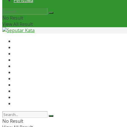
Peristiwa
No Result
View All Result
Home
News
Otomotif
Politik
Kaltim
Kaltara
Samarinda
Bontang
Ekonomi
Olahraga
Peristiwa
No Result