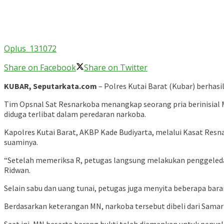
Oplus_131072
Share on Facebook
Share on Twitter
KUBAR, Seputarkata.com
– Polres Kutai Barat (Kubar) berhas
Tim Opsnal Sat Resnarkoba menangkap seorang pria berinisial M
diduga terlibat dalam peredaran narkoba.
Kapolres Kutai Barat, AKBP Kade Budiyarta, melalui Kasat Res
suaminya.
“Setelah memeriksa R, petugas langsung melakukan penggeledah
Ridwan.
Selain sabu dan uang tunai, petugas juga menyita beberapa baran
Berdasarkan keterangan MN, narkoba tersebut dibeli dari Samarin
Saat ini, MN beserta barang bukti telah diamankan untuk penyeli