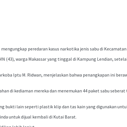
il mengungkap peredaran kasus narkotika jenis sabu di Kecamata
N (43), warga Makassar yang tinggal di Kampung Lendian, setelah 
narkoba Iptu M. Ridwan, menjelaskan bahwa penangkapan ini bera
an di kediaman mereka dan menemukan 44 paket sabu seberat tota
g bukti lain seperti plastik klip dan tas kain yang digunakan un
da untuk dijual kembali di Kutai Barat.
dikan lebih lanjut.