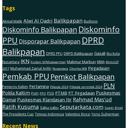
Tags
Balikpapan
Alwi Al Qadri
Akmal Malik
Budiono
Diskominfo
Diskominfo Balikpapan
DPRD
PPU
Disporapar Balikpapan
Balikpapan
Gasali
DRPD Balikpapan
DPRD PPU
Ibu kota
IKN
Makmur Marbun
Nusantara
MMA
MotoGP
Kodam Vl/Mulawarman
Pegadaian
Muhammad Zainal Arifin
2017
Nusantara
Otorita IKN
Pemkab PPU
Pemkot Balikpapan
PLN
Pertamina
Pemprov Kaltim
Pilkada serentak 2024
Pilkada 2024
Polda Kaltim
Puskesmas
PTMB
PT Pegadaian
Polri
PSSI
PPU
Rahmad Mas'ud
Damai
Puskesmas Klandasan Ilir
Ratih Kusuma
Seputarkata.com
Sabu-sabu
Super Bowl
The Presidents Cup
Timnas Indonesia
Valentino Rossi
Yono Suherman
Recent News