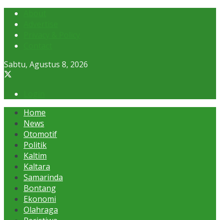
About
Advertise
Privacy & Policy
Contact
Sabtu, Agustus 8, 2026
Login
Home
News
Otomotif
Politik
Kaltim
Kaltara
Samarinda
Bontang
Ekonomi
Olahraga