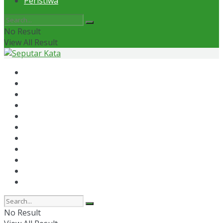
Peristiwa
No Result
View All Result
Home
News
Otomotif
Politik
Kaltim
Kaltara
Samarinda
Bontang
Ekonomi
Olahraga
Peristiwa
No Result