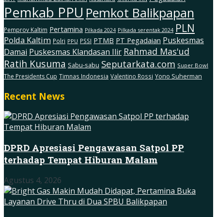
Pemkab PPU
Pemkot Balikpapan
PLN
Pertamina
Pemprov Kaltim
Pilkada serentak 2024
Pilkada 2024
Polda Kaltim
Puskesmas
PTMB
PT Pegadaian
Polri
PSSI
PPU
Rahmad Mas'ud
Damai
Puskesmas Klandasan Ilir
Ratih Kusuma
Seputarkata.com
Sabu-sabu
Super Bowl
The Presidents Cup
Timnas Indonesia
Valentino Rossi
Yono Suherman
Recent News
DPRD Apresiasi Pengawasan Satpol PP
terhadap Tempat Hiburan Malam
Agustus 4, 2026