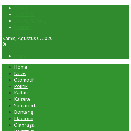
About
Advertise
Privacy & Policy
Contact
Kamis, Agustus 6, 2026
Login
Home
News
Otomotif
Politik
Kaltim
Kaltara
Samarinda
Bontang
Ekonomi
Olahraga