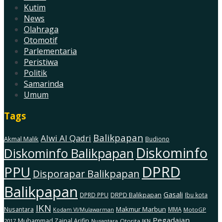
Kutim
News
Olahraga
Otomotif
Parlementaria
Peristiwa
Politik
Samarinda
Umum
Tags
Balikpapan
Alwi Al Qadri
Akmal Malik
Budiono
Diskominfo
Diskominfo Balikpapan
DPRD
PPU
Disporapar Balikpapan
Balikpapan
Gasali
DRPD Balikpapan
DPRD PPU
Ibu kota
IKN
Makmur Marbun
Nusantara
MMA
MotoGP
Kodam Vl/Mulawarman
Pegadaian
Muhammad Zainal Arifin
2017
Nusantara
Otorita IKN