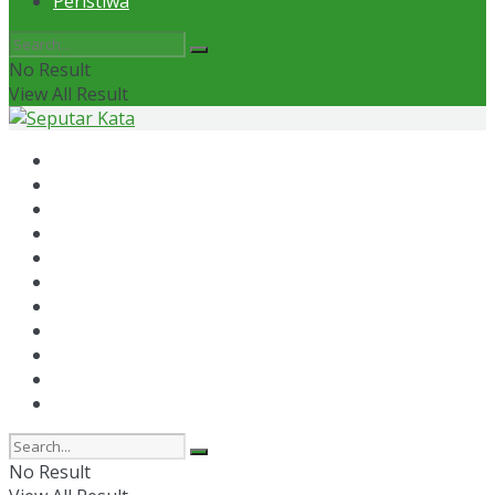
Peristiwa
No Result
View All Result
Home
News
Otomotif
Politik
Kaltim
Kaltara
Samarinda
Bontang
Ekonomi
Olahraga
Peristiwa
No Result