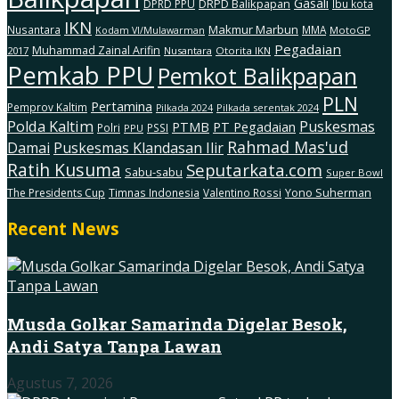
Gasali
DRPD Balikpapan
DPRD PPU
Ibu kota
IKN
Makmur Marbun
Nusantara
MMA
MotoGP
Kodam Vl/Mulawarman
Pegadaian
Muhammad Zainal Arifin
2017
Nusantara
Otorita IKN
Pemkab PPU
Pemkot Balikpapan
PLN
Pertamina
Pemprov Kaltim
Pilkada serentak 2024
Pilkada 2024
Polda Kaltim
Puskesmas
PTMB
PT Pegadaian
Polri
PSSI
PPU
Rahmad Mas'ud
Damai
Puskesmas Klandasan Ilir
Ratih Kusuma
Seputarkata.com
Sabu-sabu
Super Bowl
The Presidents Cup
Timnas Indonesia
Valentino Rossi
Yono Suherman
Recent News
Musda Golkar Samarinda Digelar Besok,
Andi Satya Tanpa Lawan
Agustus 7, 2026