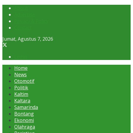
About
Advertise
Privacy & Policy
Contact
Jumat, Agustus 7, 2026
Login
Home
News
Otomotif
Politik
Kaltim
Kaltara
Samarinda
Bontang
Ekonomi
Olahraga