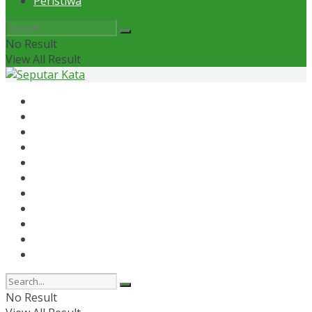
Peristiwa
No Result
View All Result
Home
News
Otomotif
Politik
Kaltim
Kaltara
Samarinda
Bontang
Ekonomi
Olahraga
Peristiwa
No Result