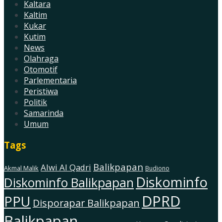
Kaltara
Kaltim
Kukar
Kutim
News
Olahraga
Otomotif
Parlementaria
Peristiwa
Politik
Samarinda
Umum
Tags
Balikpapan
Alwi Al Qadri
Akmal Malik
Budiono
Diskominfo
Diskominfo Balikpapan
DPRD
PPU
Disporapar Balikpapan
Balikpapan