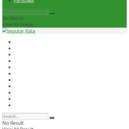
Peristiwa
No Result
View All Result
Home
News
Otomotif
Politik
Kaltim
Kaltara
Samarinda
Bontang
Ekonomi
Olahraga
Peristiwa
No Result