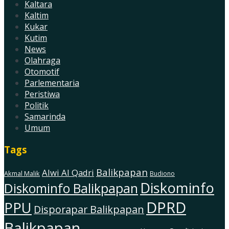
Kaltara
Kaltim
Kukar
Kutim
News
Olahraga
Otomotif
Parlementaria
Peristiwa
Politik
Samarinda
Umum
Tags
Balikpapan
Alwi Al Qadri
Akmal Malik
Budiono
Diskominfo
Diskominfo Balikpapan
DPRD
PPU
Disporapar Balikpapan
Balikpapan