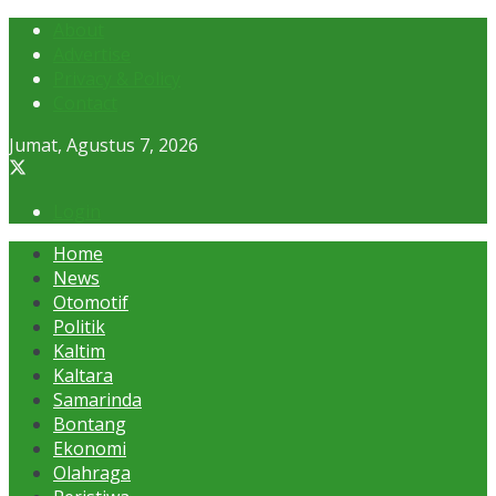
About
Advertise
Privacy & Policy
Contact
Jumat, Agustus 7, 2026
Login
Home
News
Otomotif
Politik
Kaltim
Kaltara
Samarinda
Bontang
Ekonomi
Olahraga