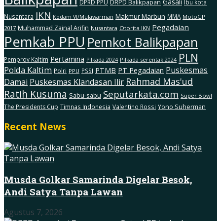
Gasali
DRPD Balikpapan
DPRD PPU
Ibu kota
IKN
Makmur Marbun
Nusantara
MMA
MotoGP
Kodam Vl/Mulawarman
Pegadaian
Muhammad Zainal Arifin
2017
Nusantara
Otorita IKN
Pemkab PPU
Pemkot Balikpapan
PLN
Pertamina
Pemprov Kaltim
Pilkada serentak 2024
Pilkada 2024
Polda Kaltim
Puskesmas
PTMB
PT Pegadaian
Polri
PSSI
PPU
Rahmad Mas'ud
Damai
Puskesmas Klandasan Ilir
Ratih Kusuma
Seputarkata.com
Sabu-sabu
Super Bowl
The Presidents Cup
Timnas Indonesia
Valentino Rossi
Yono Suherman
Recent News
Musda Golkar Samarinda Digelar Besok,
Andi Satya Tanpa Lawan
Agustus 7, 2026