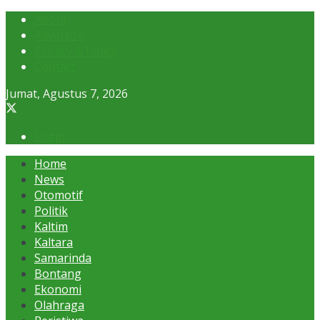
About
Advertise
Privacy & Policy
Contact
Jumat, Agustus 7, 2026
Login
Home
News
Otomotif
Politik
Kaltim
Kaltara
Samarinda
Bontang
Ekonomi
Olahraga