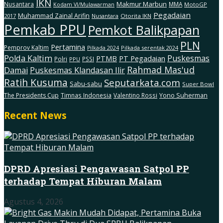
IKN
Makmur Marbun
Nusantara
MMA
MotoGP
Kodam Vl/Mulawarman
Pegadaian
Muhammad Zainal Arifin
2017
Nusantara
Otorita IKN
Pemkab PPU
Pemkot Balikpapan
PLN
Pertamina
Pemprov Kaltim
Pilkada serentak 2024
Pilkada 2024
Polda Kaltim
Puskesmas
PTMB
PT Pegadaian
Polri
PSSI
PPU
Rahmad Mas'ud
Damai
Puskesmas Klandasan Ilir
Ratih Kusuma
Seputarkata.com
Sabu-sabu
Super Bowl
The Presidents Cup
Timnas Indonesia
Valentino Rossi
Yono Suherman
Recent News
DPRD Apresiasi Pengawasan Satpol PP
terhadap Tempat Hiburan Malam
Agustus 4, 2026