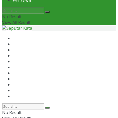
Peristiwa
No Result
View All Result
Home
News
Otomotif
Politik
Kaltim
Kaltara
Samarinda
Bontang
Ekonomi
Olahraga
Peristiwa
No Result