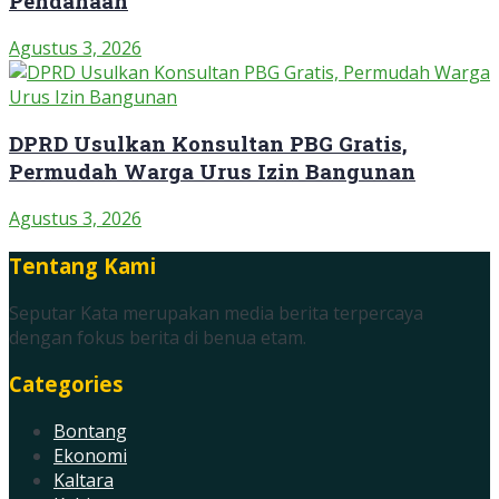
Pendanaan
Agustus 3, 2026
DPRD Usulkan Konsultan PBG Gratis,
Permudah Warga Urus Izin Bangunan
Agustus 3, 2026
Tentang Kami
Seputar Kata merupakan media berita terpercaya
dengan fokus berita di benua etam.
Categories
Bontang
Ekonomi
Kaltara