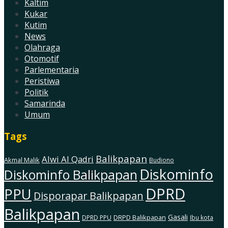
Kaltim
Kukar
Kutim
News
Olahraga
Otomotif
Parlementaria
Peristiwa
Politik
Samarinda
Umum
Tags
Balikpapan
Alwi Al Qadri
Akmal Malik
Budiono
Diskominfo
Diskominfo Balikpapan
DPRD
PPU
Disporapar Balikpapan
Balikpapan
Gasali
DRPD Balikpapan
DPRD PPU
Ibu kota