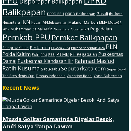
DPRD
PPU
Disporapar Balikpapan
Balikpapan
Gasali
DRPD Balikpapan
DPRD PPU
Ibu kota
IKN
Makmur Marbun
Nusantara
MMA
MotoGP
Kodam Vl/Mulawarman
Pegadaian
Muhammad Zainal Arifin
2017
Nusantara
Otorita IKN
Pemkab PPU
Pemkot Balikpapan
PLN
Pertamina
Pemprov Kaltim
Pilkada serentak 2024
Pilkada 2024
Polda Kaltim
Puskesmas
PTMB
PT Pegadaian
Polri
PSSI
PPU
Rahmad Mas'ud
Damai
Puskesmas Klandasan Ilir
Ratih Kusuma
Seputarkata.com
Sabu-sabu
Super Bowl
The Presidents Cup
Timnas Indonesia
Valentino Rossi
Yono Suherman
Recent News
Musda Golkar Samarinda Digelar Besok,
Andi Satya Tanpa Lawan