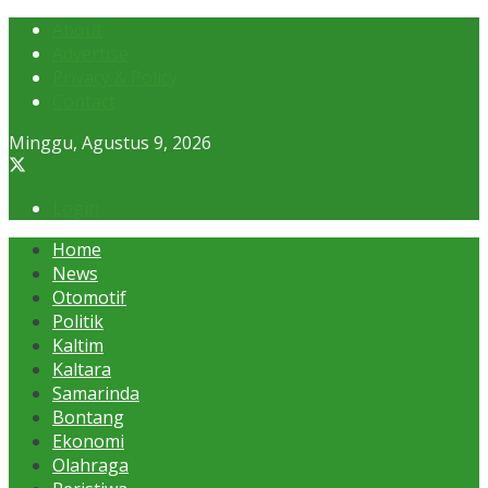
About
Advertise
Privacy & Policy
Contact
Minggu, Agustus 9, 2026
Login
Home
News
Otomotif
Politik
Kaltim
Kaltara
Samarinda
Bontang
Ekonomi
Olahraga