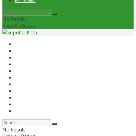
Peristiwa
No Result
View All Result
Home
News
Otomotif
Politik
Kaltim
Kaltara
Samarinda
Bontang
Ekonomi
Olahraga
Peristiwa
No Result