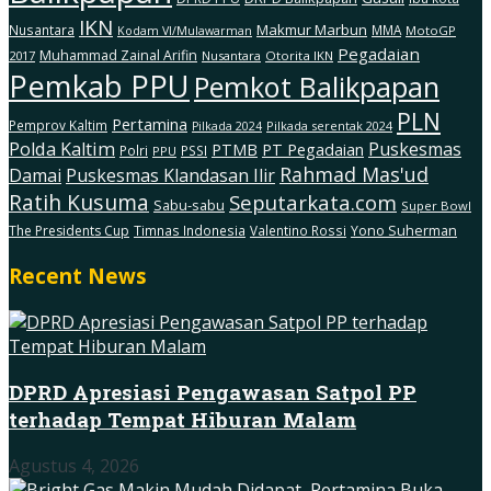
IKN
Makmur Marbun
Nusantara
MMA
MotoGP
Kodam Vl/Mulawarman
Pegadaian
Muhammad Zainal Arifin
2017
Nusantara
Otorita IKN
Pemkab PPU
Pemkot Balikpapan
PLN
Pertamina
Pemprov Kaltim
Pilkada serentak 2024
Pilkada 2024
Polda Kaltim
Puskesmas
PTMB
PT Pegadaian
Polri
PSSI
PPU
Rahmad Mas'ud
Damai
Puskesmas Klandasan Ilir
Ratih Kusuma
Seputarkata.com
Sabu-sabu
Super Bowl
The Presidents Cup
Timnas Indonesia
Valentino Rossi
Yono Suherman
Recent News
DPRD Apresiasi Pengawasan Satpol PP
terhadap Tempat Hiburan Malam
Agustus 4, 2026