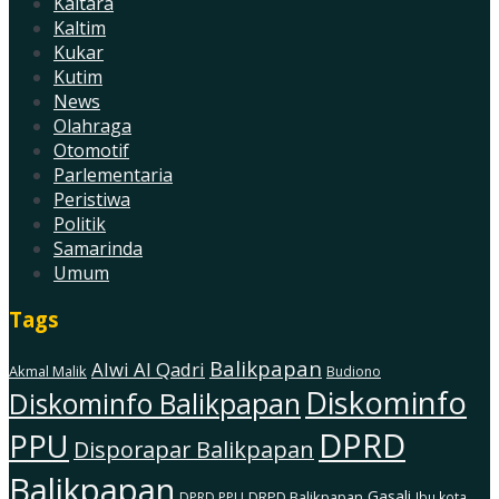
Kaltara
Kaltim
Kukar
Kutim
News
Olahraga
Otomotif
Parlementaria
Peristiwa
Politik
Samarinda
Umum
Tags
Balikpapan
Alwi Al Qadri
Akmal Malik
Budiono
Diskominfo
Diskominfo Balikpapan
DPRD
PPU
Disporapar Balikpapan
Balikpapan
Gasali
DRPD Balikpapan
DPRD PPU
Ibu kota