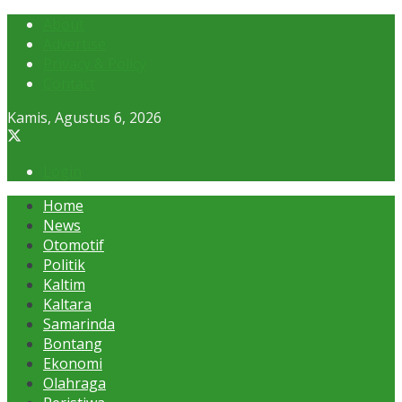
About
Advertise
Privacy & Policy
Contact
Kamis, Agustus 6, 2026
Login
Home
News
Otomotif
Politik
Kaltim
Kaltara
Samarinda
Bontang
Ekonomi
Olahraga