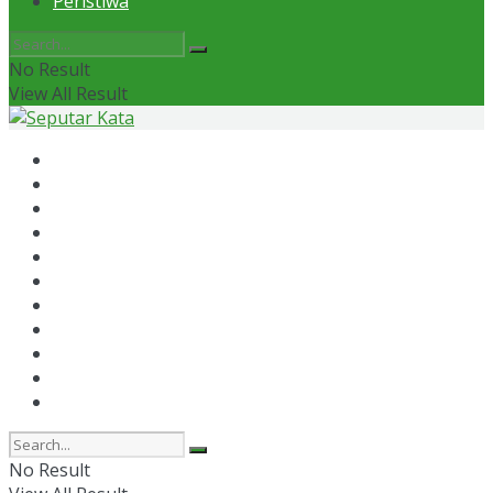
Peristiwa
No Result
View All Result
Home
News
Otomotif
Politik
Kaltim
Kaltara
Samarinda
Bontang
Ekonomi
Olahraga
Peristiwa
No Result