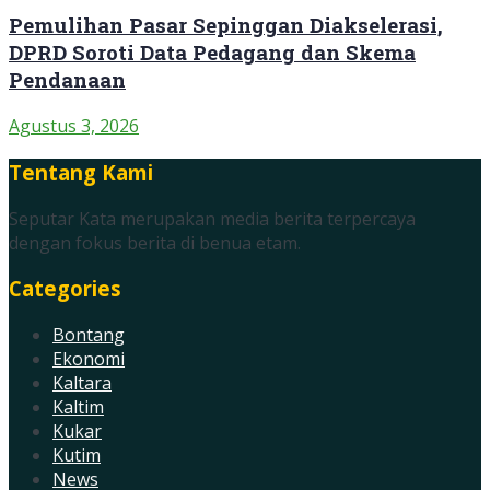
Pemulihan Pasar Sepinggan Diakselerasi,
DPRD Soroti Data Pedagang dan Skema
Pendanaan
Agustus 3, 2026
Tentang Kami
Seputar Kata merupakan media berita terpercaya
dengan fokus berita di benua etam.
Categories
Bontang
Ekonomi
Kaltara
Kaltim
Kukar
Kutim
News