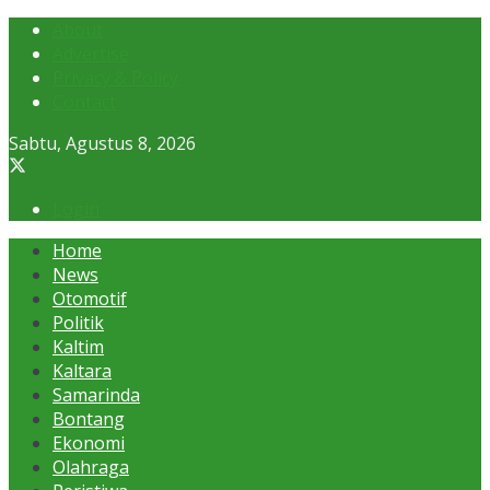
About
Advertise
Privacy & Policy
Contact
Sabtu, Agustus 8, 2026
Login
Home
News
Otomotif
Politik
Kaltim
Kaltara
Samarinda
Bontang
Ekonomi
Olahraga