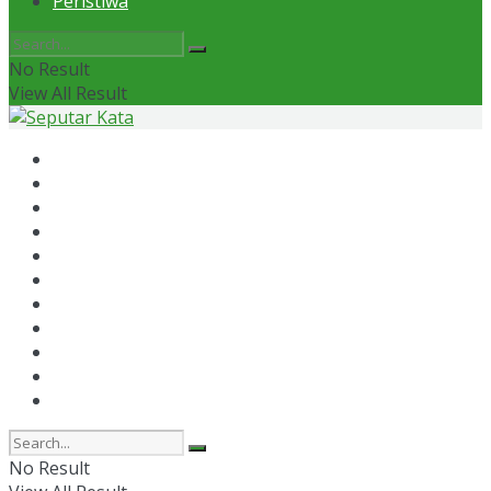
Peristiwa
No Result
View All Result
Home
News
Otomotif
Politik
Kaltim
Kaltara
Samarinda
Bontang
Ekonomi
Olahraga
Peristiwa
No Result