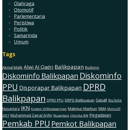
Olahraga
Otomotif
Parlementaria
Peristiwa
Politik
Samarinda
Umum
Tags
Balikpapan
Alwi Al Qadri
Akmal Malik
Budiono
Diskominfo
Diskominfo Balikpapan
DPRD
PPU
Disporapar Balikpapan
Balikpapan
Gasali
DRPD Balikpapan
DPRD PPU
Ibu kota
IKN
Makmur Marbun
Nusantara
MMA
MotoGP
Kodam Vl/Mulawarman
Pegadaian
Muhammad Zainal Arifin
2017
Nusantara
Otorita IKN
Pemkab PPU
Pemkot Balikpapan