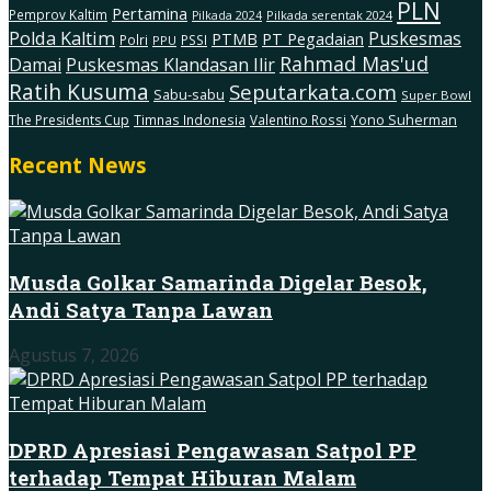
PLN
Pertamina
Pemprov Kaltim
Pilkada serentak 2024
Pilkada 2024
Polda Kaltim
Puskesmas
PTMB
PT Pegadaian
Polri
PSSI
PPU
Rahmad Mas'ud
Damai
Puskesmas Klandasan Ilir
Ratih Kusuma
Seputarkata.com
Sabu-sabu
Super Bowl
The Presidents Cup
Timnas Indonesia
Valentino Rossi
Yono Suherman
Recent News
Musda Golkar Samarinda Digelar Besok,
Andi Satya Tanpa Lawan
Agustus 7, 2026
DPRD Apresiasi Pengawasan Satpol PP
terhadap Tempat Hiburan Malam