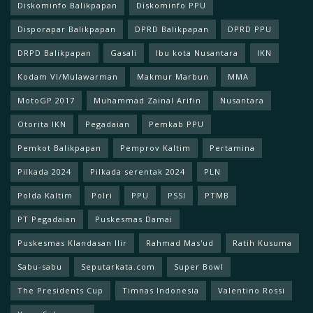
Diskominfo Balikpapan
Diskominfo PPU
Disporapar Balikpapan
DPRD Balikpapan
DPRD PPU
DRPD Balikpapan
Gasali
Ibu kota Nusantara
IKN
Kodam Vl/Mulawarman
Makmur Marbun
MMA
MotoGP 2017
Muhammad Zainal Arifin
Nusantara
Otorita IKN
Pegadaian
Pemkab PPU
Pemkot Balikpapan
Pemprov Kaltim
Pertamina
Pilkada 2024
Pilkada serentak 2024
PLN
Polda Kaltim
Polri
PPU
PSSI
PTMB
PT Pegadaian
Puskesmas Damai
Puskesmas Klandasan Ilir
Rahmad Mas'ud
Ratih Kusuma
Sabu-sabu
Seputarkata.com
Super Bowl
The Presidents Cup
Timnas Indonesia
Valentino Rossi