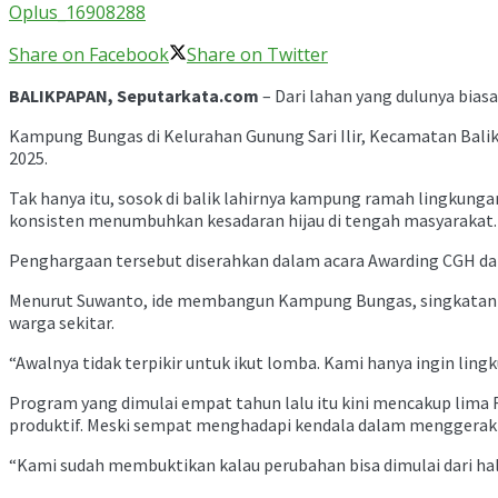
Oplus_16908288
Share on Facebook
Share on Twitter
BALIKPAPAN, Seputarkata.com
– Dari lahan yang dulunya bias
Kampung Bungas di Kelurahan Gunung Sari Ilir, Kecamatan Bal
2025.
Tak hanya itu, sosok di balik lahirnya kampung ramah lingkung
konsisten menumbuhkan kesadaran hijau di tengah masyarakat.
Penghargaan tersebut diserahkan dalam acara Awarding CGH dan 
Menurut Suwanto, ide membangun Kampung Bungas, singkatan dari
warga sekitar.
“Awalnya tidak terpikir untuk ikut lomba. Kami hanya ingin lin
Program yang dimulai empat tahun lalu itu kini mencakup lima
produktif. Meski sempat menghadapi kendala dalam menggerakk
“Kami sudah membuktikan kalau perubahan bisa dimulai dari hal