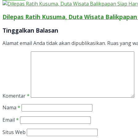
Dilepas Ratih Kusuma, Duta Wisata Balikpapa
Tinggalkan Balasan
Alamat email Anda tidak akan dipublikasikan.
Ruas yang wa
Komentar
*
Nama
*
Email
*
Situs Web