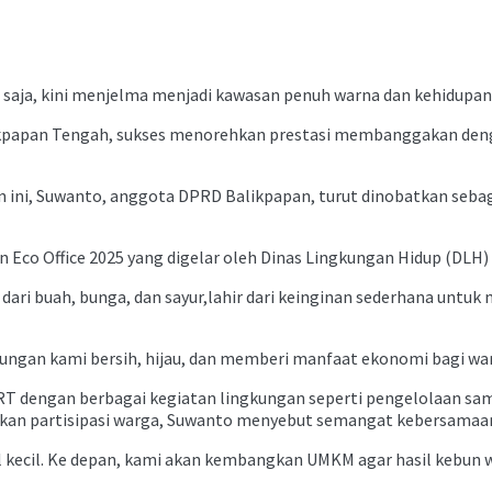
a saja, kini menjelma menjadi kawasan penuh warna dan kehidupan
ikpapan Tengah, sukses menorehkan prestasi membanggakan denga
an ini, Suwanto, anggota DPRD Balikpapan, turut dinobatkan seb
Eco Office 2025 yang digelar oleh Dinas Lingkungan Hidup (DLH)
 buah, bunga, dan sayur,lahir dari keinginan sederhana untuk m
gkungan kami bersih, hijau, dan memberi manfaat ekonomi bagi war
 RT dengan berbagai kegiatan lingkungan seperti pengelolaan s
an partisipasi warga, Suwanto menyebut semangat kebersamaan 
 kecil. Ke depan, kami akan kembangkan UMKM agar hasil kebun wa