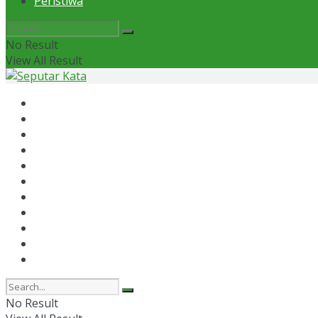
Peristiwa
No Result
View All Result
Home
News
Otomotif
Politik
Kaltim
Kaltara
Samarinda
Bontang
Ekonomi
Olahraga
Peristiwa
No Result