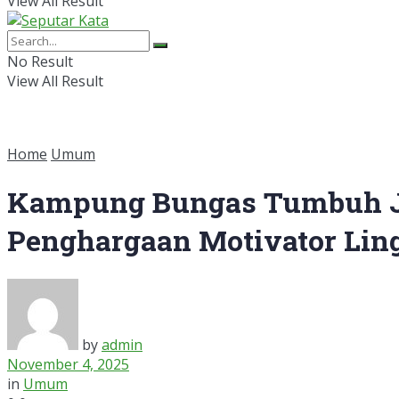
View All Result
No Result
View All Result
Home
Umum
Kampung Bungas Tumbuh Jad
Penghargaan Motivator Li
by
admin
November 4, 2025
in
Umum