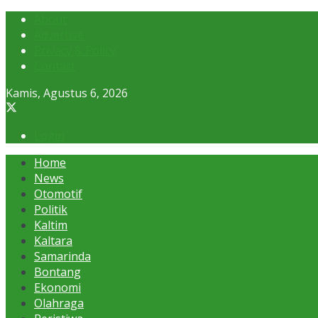
About
Advertise
Privacy & Policy
Contact
Kamis, Agustus 6, 2026
Login
Home
News
Otomotif
Politik
Kaltim
Kaltara
Samarinda
Bontang
Ekonomi
Olahraga