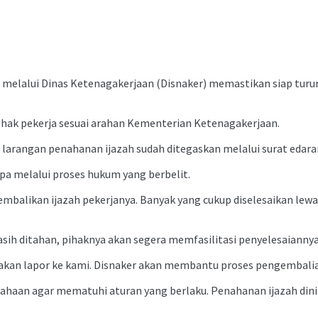
melalui Dinas Ketenagakerjaan (Disnaker) memastikan siap turu
ak pekerja sesuai arahan Kementerian Ketenagakerjaan.
arangan penahanan ijazah sudah ditegaskan melalui surat edaran W
npa melalui proses hukum yang berbelit.
balikan ijazah pekerjanya. Banyak yang cukup diselesaikan lewat
asih ditahan, pihaknya akan segera memfasilitasi penyelesaiannya
lakan lapor ke kami. Disnaker akan membantu proses pengembalia
ahaan agar mematuhi aturan yang berlaku. Penahanan ijazah dinil