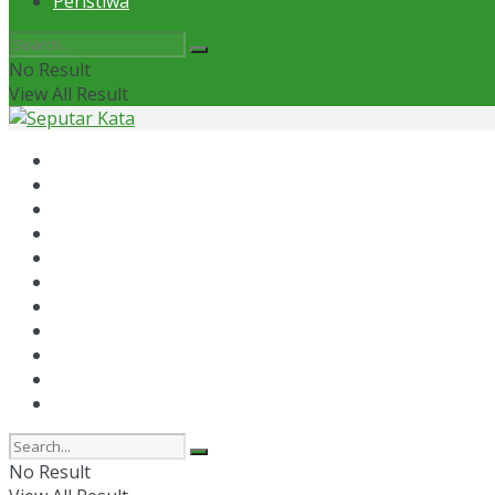
Peristiwa
No Result
View All Result
Home
News
Otomotif
Politik
Kaltim
Kaltara
Samarinda
Bontang
Ekonomi
Olahraga
Peristiwa
No Result