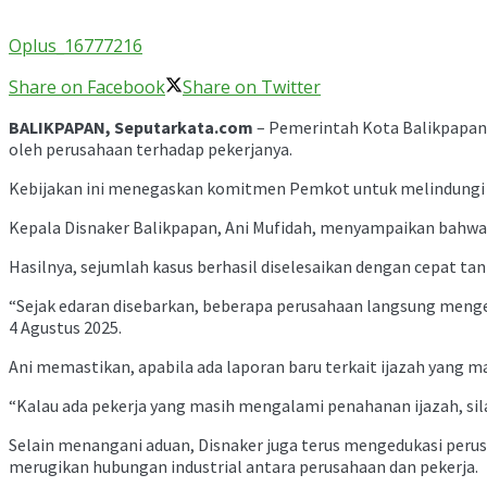
Oplus_16777216
Share on Facebook
Share on Twitter
BALIKPAPAN, Seputarkata.com
– Pemerintah Kota Balikpapan 
oleh perusahaan terhadap pekerjanya.
Kebijakan ini menegaskan komitmen Pemkot untuk melindungi h
Kepala Disnaker Balikpapan, Ani Mufidah, menyampaikan bahwa l
Hasilnya, sejumlah kasus berhasil diselesaikan dengan cepat ta
“Sejak edaran disebarkan, beberapa perusahaan langsung mengem
4 Agustus 2025.
Ani memastikan, apabila ada laporan baru terkait ijazah yang m
“Kalau ada pekerja yang masih mengalami penahanan ijazah, si
Selain menangani aduan, Disnaker juga terus mengedukasi perus
merugikan hubungan industrial antara perusahaan dan pekerja.