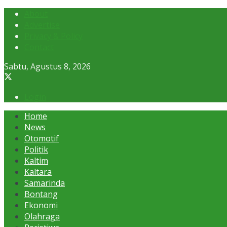
About
Advertise
Privacy & Policy
Contact
Sabtu, Agustus 8, 2026
Login
Home
News
Otomotif
Politik
Kaltim
Kaltara
Samarinda
Bontang
Ekonomi
Olahraga