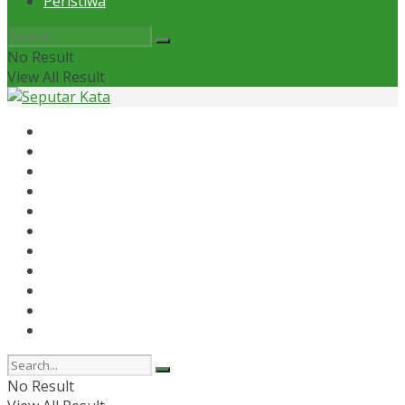
Peristiwa
No Result
View All Result
Home
News
Otomotif
Politik
Kaltim
Kaltara
Samarinda
Bontang
Ekonomi
Olahraga
Peristiwa
No Result