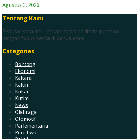
Agustus 3, 2026
Tentang Kami
Seputar Kata merupakan media berita terpercaya
dengan fokus berita di benua etam.
Categories
Bontang
Ekonomi
Kaltara
Kaltim
Kukar
Kutim
News
Olahraga
Otomotif
Parlementaria
Peristiwa