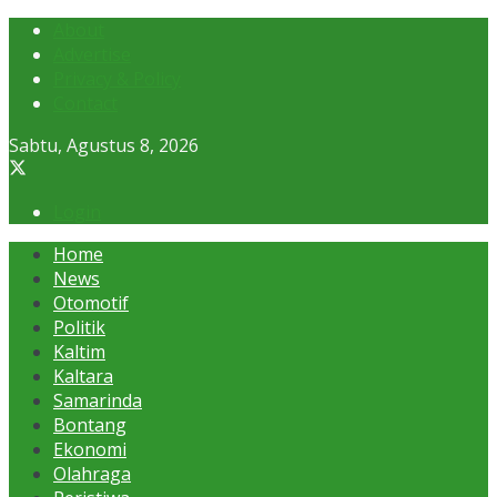
About
Advertise
Privacy & Policy
Contact
Sabtu, Agustus 8, 2026
Login
Home
News
Otomotif
Politik
Kaltim
Kaltara
Samarinda
Bontang
Ekonomi
Olahraga