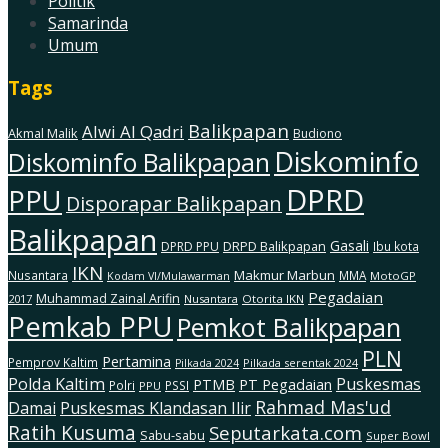
Politik
Samarinda
Umum
Tags
Balikpapan
Alwi Al Qadri
Akmal Malik
Budiono
Diskominfo
Diskominfo Balikpapan
DPRD
PPU
Disporapar Balikpapan
Balikpapan
Gasali
DRPD Balikpapan
DPRD PPU
Ibu kota
IKN
Makmur Marbun
Nusantara
MMA
MotoGP
Kodam Vl/Mulawarman
Pegadaian
Muhammad Zainal Arifin
2017
Nusantara
Otorita IKN
Pemkab PPU
Pemkot Balikpapan
PLN
Pertamina
Pemprov Kaltim
Pilkada serentak 2024
Pilkada 2024
Polda Kaltim
Puskesmas
PTMB
PT Pegadaian
Polri
PSSI
PPU
Rahmad Mas'ud
Damai
Puskesmas Klandasan Ilir
Ratih Kusuma
Seputarkata.com
Sabu-sabu
Super Bowl