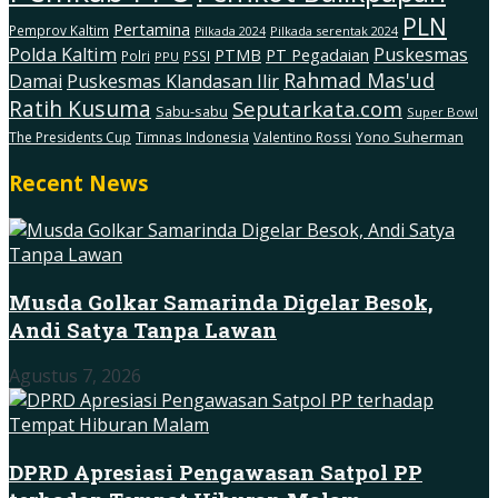
PLN
Pertamina
Pemprov Kaltim
Pilkada serentak 2024
Pilkada 2024
Polda Kaltim
Puskesmas
PTMB
PT Pegadaian
Polri
PSSI
PPU
Rahmad Mas'ud
Damai
Puskesmas Klandasan Ilir
Ratih Kusuma
Seputarkata.com
Sabu-sabu
Super Bowl
The Presidents Cup
Timnas Indonesia
Valentino Rossi
Yono Suherman
Recent News
Musda Golkar Samarinda Digelar Besok,
Andi Satya Tanpa Lawan
Agustus 7, 2026
DPRD Apresiasi Pengawasan Satpol PP