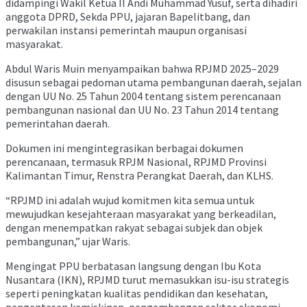
didampingi Wakil Ketua II Andi Muhammad Yusuf, serta dihadiri
anggota DPRD, Sekda PPU, jajaran Bapelitbang, dan
perwakilan instansi pemerintah maupun organisasi
masyarakat.
Abdul Waris Muin menyampaikan bahwa RPJMD 2025–2029
disusun sebagai pedoman utama pembangunan daerah, sejalan
dengan UU No. 25 Tahun 2004 tentang sistem perencanaan
pembangunan nasional dan UU No. 23 Tahun 2014 tentang
pemerintahan daerah.
Dokumen ini mengintegrasikan berbagai dokumen
perencanaan, termasuk RPJM Nasional, RPJMD Provinsi
Kalimantan Timur, Renstra Perangkat Daerah, dan KLHS.
“RPJMD ini adalah wujud komitmen kita semua untuk
mewujudkan kesejahteraan masyarakat yang berkeadilan,
dengan menempatkan rakyat sebagai subjek dan objek
pembangunan,” ujar Waris.
Mengingat PPU berbatasan langsung dengan Ibu Kota
Nusantara (IKN), RPJMD turut memasukkan isu-isu strategis
seperti peningkatan kualitas pendidikan dan kesehatan,
pengentasan kemiskinan, pengembangan sektor ekonomi