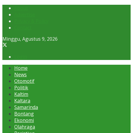
About
Advertise
Privacy & Policy
Contact
Minggu, Agustus 9, 2026
Login
Home
News
Otomotif
Politik
Kaltim
Kaltara
Samarinda
Bontang
Ekonomi
Olahraga