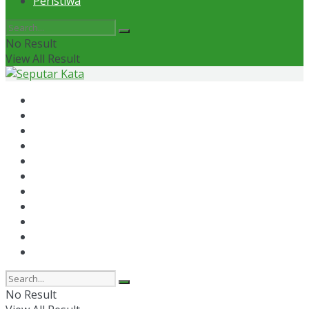
Peristiwa
No Result
View All Result
Home
News
Otomotif
Politik
Kaltim
Kaltara
Samarinda
Bontang
Ekonomi
Olahraga
Peristiwa
No Result