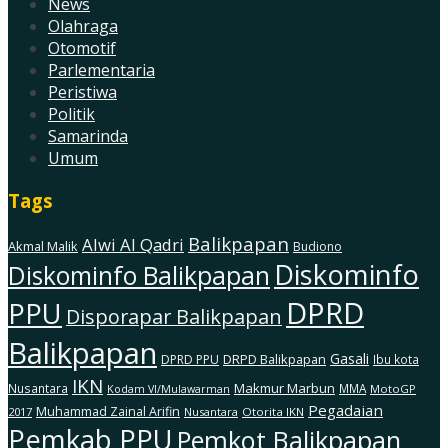
News
Olahraga
Otomotif
Parlementaria
Peristiwa
Politik
Samarinda
Umum
Tags
Balikpapan
Alwi Al Qadri
Akmal Malik
Budiono
Diskominfo
Diskominfo Balikpapan
DPRD
PPU
Disporapar Balikpapan
Balikpapan
Gasali
DRPD Balikpapan
DPRD PPU
Ibu kota
IKN
Makmur Marbun
Nusantara
MMA
MotoGP
Kodam Vl/Mulawarman
Pegadaian
Muhammad Zainal Arifin
2017
Nusantara
Otorita IKN
Pemkab PPU
Pemkot Balikpapan