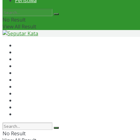
Peristiwa
No Result
View All Result
Home
News
Otomotif
Politik
Kaltim
Kaltara
Samarinda
Bontang
Ekonomi
Olahraga
Peristiwa
No Result