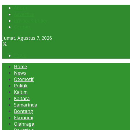
About
Advertise
Privacy & Policy
Contact
Jumat, Agustus 7, 2026
Login
Home
News
Otomotif
Politik
Kaltim
Kaltara
Samarinda
Bontang
Ekonomi
Olahraga