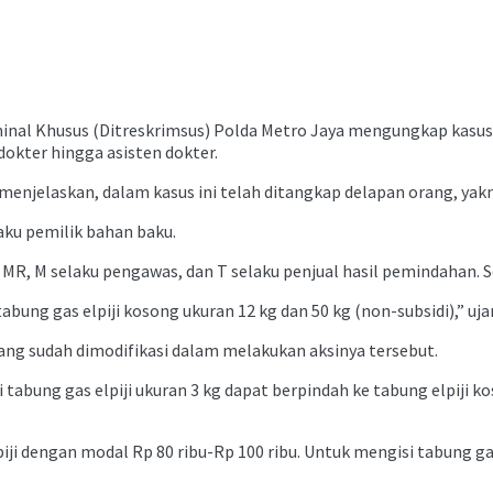
minal Khusus (Ditreskrimsus) Polda Metro Jaya mengungkap kasus p
dokter hingga asisten dokter.
jelaskan, dalam kasus ini telah ditangkap delapan orang, yakni l
ku pemilik bahan baku.
 MR, M selaku pengawas, dan T selaku penjual hasil pemindahan. S
 tabung gas elpiji kosong ukuran 12 kg dan 50 kg (non-subsidi),” u
ng sudah dimodifikasi dalam melakukan aksinya tersebut.
i tabung gas elpiji ukuran 3 kg dapat berpindah ke tabung elpiji k
ji dengan modal Rp 80 ribu-Rp 100 ribu. Untuk mengisi tabung g