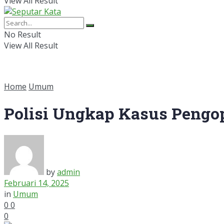
View All Result
No Result
View All Result
Home
Umum
Polisi Ungkap Kasus Pengopl
by
admin
Februari 14, 2025
in
Umum
0
0
0