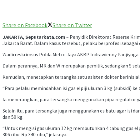
Share on Facebook
Share on Twitter
JAKARTA, Seputarkata.com
– Penyidik Direktorat Reserse Kri
Jakarta Barat. Dalam kasus tersebut, pelaku berprofesi sebagai 
Wadirreskrimsus Polda Metro Jaya AKBP Indrawienny Panjiyoga men
Dalam perannya, MR dan W merupakan pemilik, sedangkan S sela
Kemudian, menetapkan tersangka satu asisten dokter berinisial
“Para pelaku memindahkan isi gas elpiji ukuran 3 kg (subsidi) ke
Ia menerangkan, para tersangka menggunakan pipa regulator ya
Selain itu, para tersangka juga menggunakan es batu agar isi dar
dan 50 kg.
“Untuk mengisi gas ukuran 12 kg membutuhkan 4 tabung gas elpi
306 ribu-Rp 340 ribu,” jelasnya.