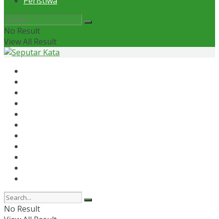
Peristiwa
No Result
View All Result
Home
News
Otomotif
Politik
Kaltim
Kaltara
Samarinda
Bontang
Ekonomi
Olahraga
Peristiwa
No Result