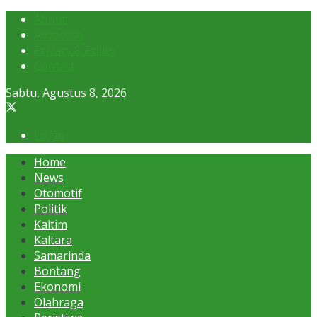
About
Advertise
Privacy & Policy
Contact
Sabtu, Agustus 8, 2026
Login
Home
News
Otomotif
Politik
Kaltim
Kaltara
Samarinda
Bontang
Ekonomi
Olahraga