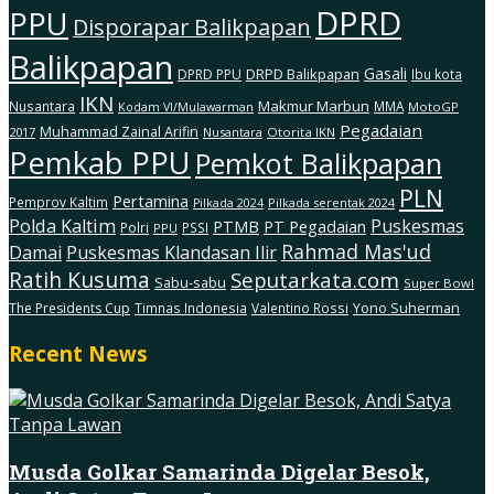
DPRD
PPU
Disporapar Balikpapan
Balikpapan
Gasali
DRPD Balikpapan
DPRD PPU
Ibu kota
IKN
Makmur Marbun
Nusantara
MMA
MotoGP
Kodam Vl/Mulawarman
Pegadaian
Muhammad Zainal Arifin
2017
Nusantara
Otorita IKN
Pemkab PPU
Pemkot Balikpapan
PLN
Pertamina
Pemprov Kaltim
Pilkada serentak 2024
Pilkada 2024
Polda Kaltim
Puskesmas
PTMB
PT Pegadaian
Polri
PSSI
PPU
Rahmad Mas'ud
Damai
Puskesmas Klandasan Ilir
Ratih Kusuma
Seputarkata.com
Sabu-sabu
Super Bowl
The Presidents Cup
Timnas Indonesia
Valentino Rossi
Yono Suherman
Recent News
Musda Golkar Samarinda Digelar Besok,