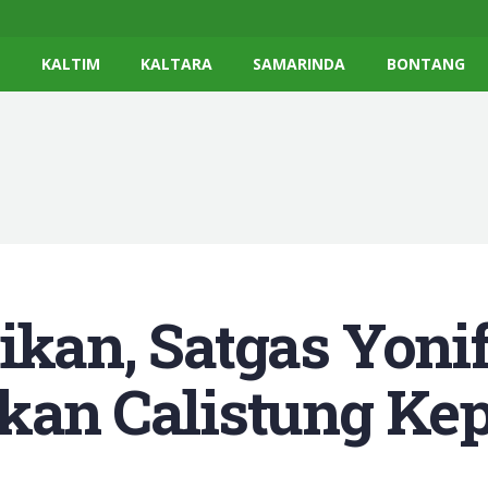
K
KALTIM
KALTARA
SAMARINDA
BONTANG
ikan, Satgas Yonif
rkan Calistung Ke