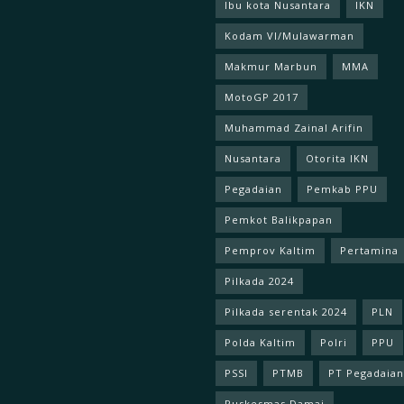
Ibu kota Nusantara
IKN
Kodam Vl/Mulawarman
Makmur Marbun
MMA
MotoGP 2017
Muhammad Zainal Arifin
Nusantara
Otorita IKN
Pegadaian
Pemkab PPU
Pemkot Balikpapan
Pemprov Kaltim
Pertamina
Pilkada 2024
Pilkada serentak 2024
PLN
Polda Kaltim
Polri
PPU
PSSI
PTMB
PT Pegadaian
Puskesmas Damai