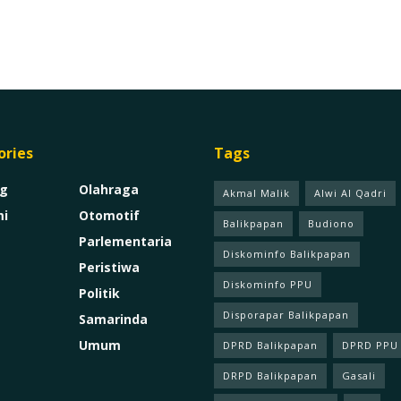
ories
Tags
g
Olahraga
Akmal Malik
Alwi Al Qadri
i
Otomotif
Balikpapan
Budiono
Parlementaria
Diskominfo Balikpapan
Peristiwa
Diskominfo PPU
Politik
Disporapar Balikpapan
Samarinda
Umum
DPRD Balikpapan
DPRD PPU
DRPD Balikpapan
Gasali