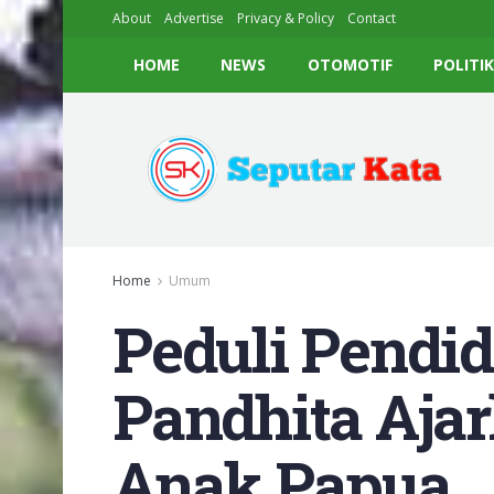
About
Advertise
Privacy & Policy
Contact
HOME
NEWS
OTOMOTIF
POLITI
Home
Umum
Peduli Pendid
Pandhita Aja
Anak Papua