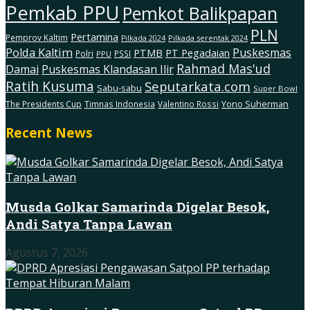
Pemkab PPU
Pemkot Balikpapan
PLN
Pertamina
Pemprov Kaltim
Pilkada serentak 2024
Pilkada 2024
Polda Kaltim
Puskesmas
PTMB
PT Pegadaian
Polri
PSSI
PPU
Rahmad Mas'ud
Damai
Puskesmas Klandasan Ilir
Ratih Kusuma
Seputarkata.com
Sabu-sabu
Super Bowl
The Presidents Cup
Timnas Indonesia
Valentino Rossi
Yono Suherman
Recent News
Musda Golkar Samarinda Digelar Besok,
Andi Satya Tanpa Lawan
Agustus 7, 2026