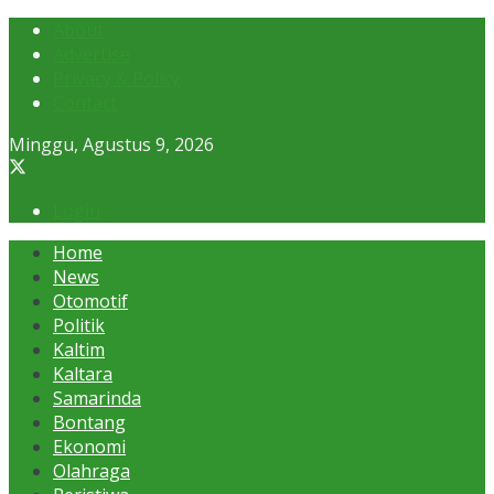
About
Advertise
Privacy & Policy
Contact
Minggu, Agustus 9, 2026
Login
Home
News
Otomotif
Politik
Kaltim
Kaltara
Samarinda
Bontang
Ekonomi
Olahraga