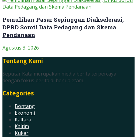
Pemulihan Pasar Sepinggan Diakselerasi,
DPRD Soroti Data Pedagang dan Skema
Pendanaan
Agustus 3, 2026
Tentang Kami
Seputar Kata merupakan media berita terpercaya
dengan fokus berita di benua etam.
Categories
Bontang
Ekonomi
Kaltara
Kaltim
Kukar