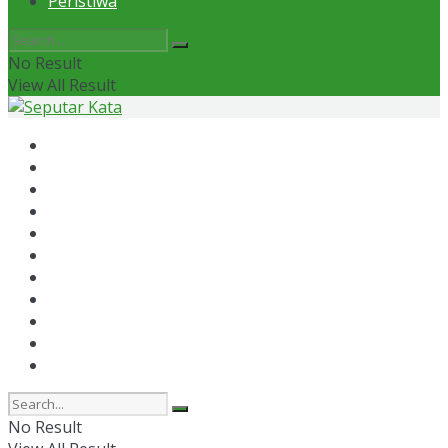
Peristiwa
No Result
View All Result
Home
News
Otomotif
Politik
Kaltim
Kaltara
Samarinda
Bontang
Ekonomi
Olahraga
Peristiwa
No Result