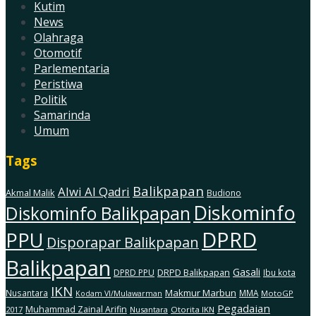
Kutim
News
Olahraga
Otomotif
Parlementaria
Peristiwa
Politik
Samarinda
Umum
Tags
Balikpapan
Alwi Al Qadri
Akmal Malik
Budiono
Diskominfo
Diskominfo Balikpapan
DPRD
PPU
Disporapar Balikpapan
Balikpapan
Gasali
DRPD Balikpapan
DPRD PPU
Ibu kota
IKN
Makmur Marbun
Nusantara
MMA
MotoGP
Kodam Vl/Mulawarman
Pegadaian
Muhammad Zainal Arifin
2017
Nusantara
Otorita IKN