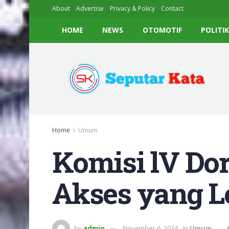
About
Advertise
Privacy & Policy
Contact
HOME
NEWS
OTOMOTIF
POLITI
Home
Umum
Komisi lV Dor
Akses yang L
by
admin
November 6, 2024
in
Umum