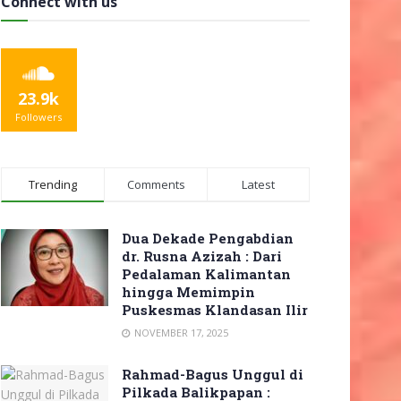
Connect with us
23.9k
Followers
Trending
Comments
Latest
Dua Dekade Pengabdian
dr. Rusna Azizah : Dari
Pedalaman Kalimantan
hingga Memimpin
Puskesmas Klandasan Ilir
NOVEMBER 17, 2025
Rahmad-Bagus Unggul di
Pilkada Balikpapan :