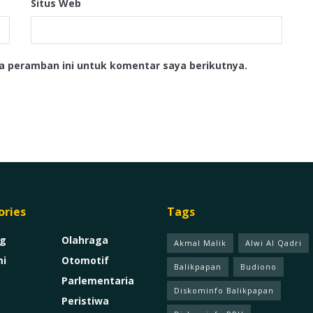
Situs Web
a peramban ini untuk komentar saya berikutnya.
ories
Tags
g
Olahraga
Akmal Malik
Alwi Al Qadri
i
Otomotif
Balikpapan
Budiono
Parlementaria
Diskominfo Balikpapan
Peristiwa