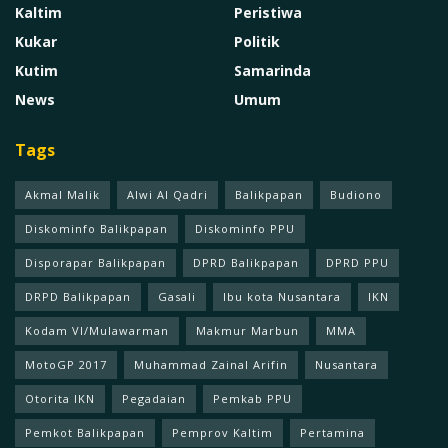
Kaltim
Peristiwa
Kukar
Politik
Kutim
Samarinda
News
Umum
Tags
Akmal Malik
Alwi Al Qadri
Balikpapan
Budiono
Diskominfo Balikpapan
Diskominfo PPU
Disporapar Balikpapan
DPRD Balikpapan
DPRD PPU
DRPD Balikpapan
Gasali
Ibu kota Nusantara
IKN
Kodam Vl/Mulawarman
Makmur Marbun
MMA
MotoGP 2017
Muhammad Zainal Arifin
Nusantara
Otorita IKN
Pegadaian
Pemkab PPU
Pemkot Balikpapan
Pemprov Kaltim
Pertamina