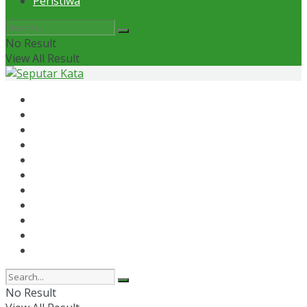
Peristiwa
No Result
View All Result
Home
News
Otomotif
Politik
Kaltim
Kaltara
Samarinda
Bontang
Ekonomi
Olahraga
Peristiwa
No Result