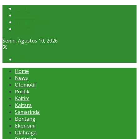
About
Advertise
Privacy & Policy
Contact
Senin, Agustus 10, 2026
Login
Home
News
Otomotif
Politik
Kaltim
Kaltara
Samarinda
Bontang
Ekonomi
Olahraga