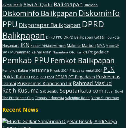
Balikpapan
Alwi Al Qadri
Akmal Malik
Budiono
Diskominfo
Diskominfo Balikpapan
DPRD
PPU
Disporapar Balikpapan
Balikpapan
Gasali
DRPD Balikpapan
DPRD PPU
Ibu kota
IKN
Makmur Marbun
Nusantara
MMA
MotoGP
Kodam Vl/Mulawarman
Pegadaian
Muhammad Zainal Arifin
2017
Nusantara
Otorita IKN
Pemkab PPU
Pemkot Balikpapan
PLN
Pertamina
Pemprov Kaltim
Pilkada serentak 2024
Pilkada 2024
Polda Kaltim
Puskesmas
PTMB
PT Pegadaian
Polri
PSSI
PPU
Rahmad Mas'ud
Damai
Puskesmas Klandasan Ilir
Ratih Kusuma
Seputarkata.com
Sabu-sabu
Super Bowl
The Presidents Cup
Timnas Indonesia
Valentino Rossi
Yono Suherman
Recent News