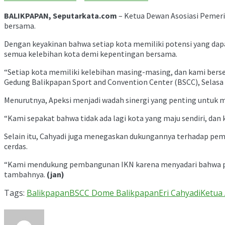
BALIKPAPAN, Seputarkata.com
– Ketua Dewan Asosiasi Pemeri
bersama.
Dengan keyakinan bahwa setiap kota memiliki potensi yang da
semua kelebihan kota demi kepentingan bersama.
“Setiap kota memiliki kelebihan masing-masing, dan kami bers
Gedung Balikpapan Sport and Convention Center (BSCC), Selasa 
Menurutnya, Apeksi menjadi wadah sinergi yang penting untuk m
“Kami sepakat bahwa tidak ada lagi kota yang maju sendiri, dan
Selain itu, Cahyadi juga menegaskan dukungannya terhadap pem
cerdas.
“Kami mendukung pembangunan IKN karena menyadari bahwa pe
tambahnya.
(jan)
Tags:
Balikpapan
BSCC Dome Balikpapan
Eri Cahyadi
Ketua 