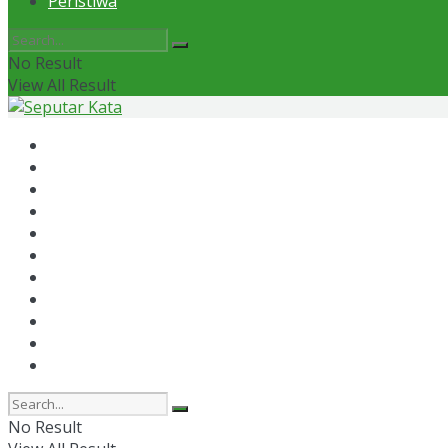
Peristiwa
No Result
View All Result
Home
News
Otomotif
Politik
Kaltim
Kaltara
Samarinda
Bontang
Ekonomi
Olahraga
Peristiwa
No Result