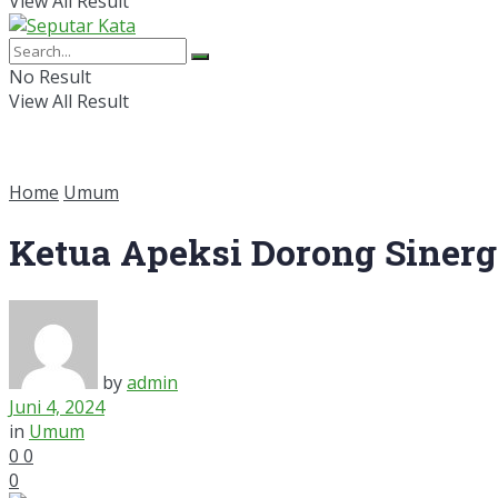
View All Result
No Result
View All Result
Home
Umum
Ketua Apeksi Dorong Siner
by
admin
Juni 4, 2024
in
Umum
0
0
0