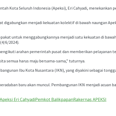
ntah Kota Seluruh Indonesia (Apeksi), Eri Cahyadi, menekankan 
pat digabungkan menjadi kekuatan kolektif di bawah naungan Ap
epakat untuk menggabungkannya menjadi satu kekuatan di bawah n
(4/6/2024).
engikuti arahan pemerintah pusat dan memberikan pelayanan terba
 kita semua harus maju bersama-sama,” tuturnya.
bangunan Ibu Kota Nusantara (IKN), yang diyakini sebagai tong
radaban baru akan muncul. Pembangunan IKN menjadi acuan bag
Apeksi Eri Cahyadi
Pemkot Balikpapan
Rakernas APEKSI