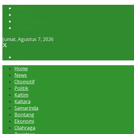
About
Advertise
Privacy & Policy
Contact
Jumat, Agustus 7, 2026
Login
Home
News
Otomotif
Politik
Kaltim
Kaltara
Samarinda
Bontang
Ekonomi
Olahraga